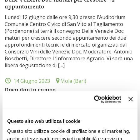
appuntamento
Lunedì 12 giugno dalle ore 9,30 presso l’Auditorium
Comunale Centro Civico di San Vito al Tagliamento
(Pordenone) si terrà il convegno Delle Venezie Doc:
maturi per crescere secondo appuntamento dei due
approfondimenti tecnici e di mercato organizzati dal
Consorzio Vini delle Venezie Doc. Moderatore: Antonio
Boschetti, Direttore L’Informatore Agrario. Vi sarà una
libera degustazione di […]
14 Giugno 2023
Mola (Bari)
Open day in campo
Mercoledì 14 giugno dalle 15 alle 17 l’Azienda
Sperimentale La Noria dell’Istituto di Scienze delle
Produzioni Alimentari del CNR di Bariapre le porte
(Open day in campo) ai visitatori interessati a conoscere
Questo sito web utilizza i cookie
i sistemi di coltivazione realizzati per il progetto
Questo sito utilizza cookie di profilazione e di marketing,
SOILLESS (Sostenibilità ambientale, innovazioni di
anche di terze parti, per inviarti pubblicità e servizi in