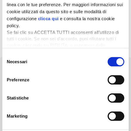
linea con le tue preferenze. Per maggiori informazioni sui
cookie utilizzati da questo sito e sulle modalità di
5 Luglio 2024
10 lug 2024 – Biostimolanti in
configurazione
clicca qui
e consulta la nostra cookie
Campo: giornata
policy.
dimostrativa
Se fai clic su ACCETTA TUTTI acconsenti all’utilizzo di
tutti i cookie. Se non sei d’accordo, puoi rifiutare tutti i
cookie, cliccando su RIFIUTA, o esprimere delle
1
2
3
Successivo »
preferenze selezionando le tipologie di cookie che
Selezione
desideri accettare e cliccando ACCETTA SELEZIONATI.
Necessari
del
consenso
Preferenze
Newsletter
Statistiche
Scopri un servizio d'informazione di alta qualità. Tagliato sulle tue
esigenze.
Marketing
ISCRIVITI