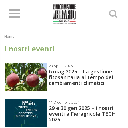
Ce
ne
sit
Home
I nostri eventi
23 Aprile 2025
6 mag 2025 – La gestione
fitosanitaria al tempo dei
cambiamenti climatici
11 Dicembre 2024
29 e 30 gen 2025 – i nostri
eventi a Fieragricola TECH
2025