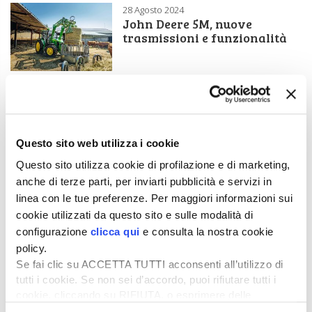
28 Agosto 2024
John Deere 5M, nuove
trasmissioni e funzionalità
24 Luglio 2024
Le novità Pöttinger per la
linea fienagione
Questo sito web utilizza i cookie
Questo sito utilizza cookie di profilazione e di marketing,
10 Maggio 2024
anche di terze parti, per inviarti pubblicità e servizi in
Un 2023 positivo per
linea con le tue preferenze. Per maggiori informazioni sui
Latteria di Soligo
cookie utilizzati da questo sito e sulle modalità di
configurazione
clicca qui
e consulta la nostra cookie
policy.
8 Maggio 2024
Se fai clic su ACCETTA TUTTI acconsenti all’utilizzo di
Fatturato 2023 record e
tutti i cookie. Se non sei d’accordo, puoi rifiutare tutti i
bilancio ok per 3A Arborea
cookie, cliccando su RIFIUTA, o esprimere delle
preferenze selezionando le tipologie di cookie che