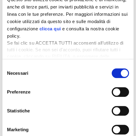
anche di terze parti, per inviarti pubblicità e servizi in
linea con le tue preferenze. Per maggiori informazioni sui
cookie utilizzati da questo sito e sulle modalità di
configurazione
clicca qui
e consulta la nostra cookie
policy.
rilevazioni Milano degli ultimi 3 mesi
Se fai clic su ACCETTA TUTTI acconsenti all’utilizzo di
(euro/kg – franco partenza, Iva esclusa)
tutti i cookie. Se non sei d’accordo, puoi rifiutare tutti i
cookie, cliccando su RIFIUTA, o esprimere delle
preferenze selezionando le tipologie di cookie che
Selezione
desideri accettare e cliccando ACCETTA SELEZIONATI.
Necessari
del
consenso
Preferenze
Statistiche
Marketing