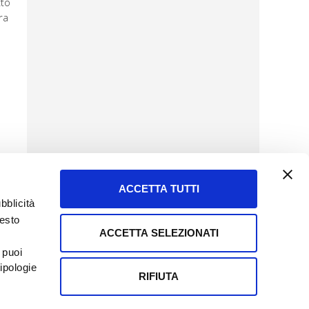
tto
ra
ACCETTA TUTTI
bblicità
uesto
ACCETTA SELEZIONATI
SERVIZIO CLIENTI
 puoi
8057523
Tel + 39.045.8009480
ipologie
ormatoreagrario.it
clienti@informatoreagrario.it
RIFIUTA