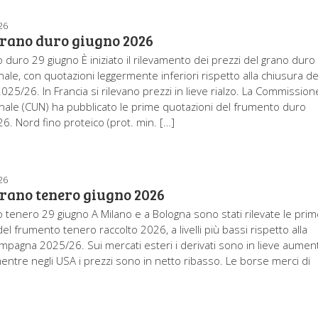
26
grano duro giugno 2026
 duro 29 giugno È iniziato il rilevamento dei prezzi del grano duro
onale, con quotazioni leggermente inferiori rispetto alla chiusura de
25/26. In Francia si rilevano prezzi in lieve rialzo. La Commission
nale (CUN) ha pubblicato le prime quotazioni del frumento duro
6. Nord fino proteico (prot. min. […]
26
grano tenero giugno 2026
o tenero 29 giugno A Milano e a Bologna sono stati rilevate le pri
el frumento tenero raccolto 2026, a livelli più bassi rispetto alla
mpagna 2025/26. Sui mercati esteri i derivati sono in lieve aumen
entre negli USA i prezzi sono in netto ribasso. Le borse merci di