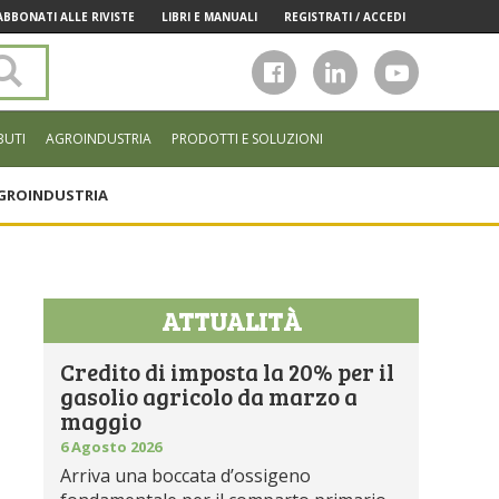
ABBONATI ALLE RIVISTE
LIBRI E MANUALI
REGISTRATI / ACCEDI
Cerca
nel
sito
BUTI
AGROINDUSTRIA
PRODOTTI E SOLUZIONI
GROINDUSTRIA
ATTUALITÀ
Credito di imposta la 20% per il
gasolio agricolo da marzo a
maggio
6 Agosto 2026
Arriva una boccata d’ossigeno