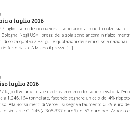
6
oia a luglio 2026
27 luglio I semi di soia nazionali sono ancora in netto rialzo sia a
a Bologna. Negli USA i prezzi della soia sono ancora in rialzo, ment
i di colza quotati a Parigi. Le quotazioni dei semi di soia nazionali
in forte rialzo. A Milano il prezzo […]
6
iso luglio 2026
27 luglio Il volume totale dei trasferimenti di risone rilevato dall’Ent
a a 1.246.164 tonnellate, facendo segnare un calo del 4% rispett
rso. Alla Borsa merci di Vercelli si segnala l’aumento di 29 euro de
a e similari e CL 145 (a 308-337 euro/t), di 52 euro per l’Arborio e