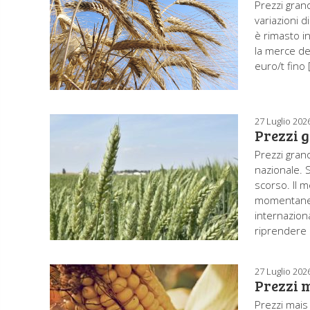
Prezzi gran
variazioni d
è rimasto in
la merce de
euro/t fino 
27 Luglio 202
Prezzi g
Prezzi gran
nazionale. 
scorso. Il 
momentanea 
internazion
riprendere 
27 Luglio 202
Prezzi m
Prezzi mais 