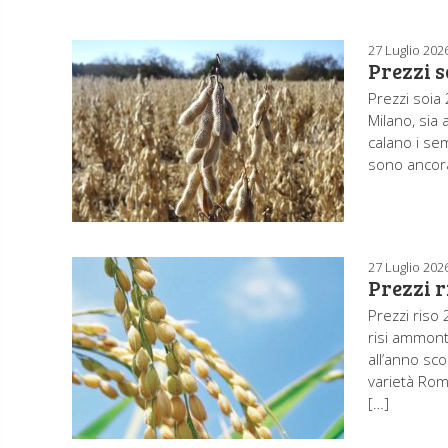
27 Luglio 202
Prezzi s
Prezzi soia 
Milano, sia 
calano i sem
sono ancora 
27 Luglio 202
Prezzi r
Prezzi riso 
risi ammont
all’anno sco
varietà Rom
[…]