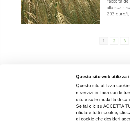
raccolta del
alla sua ri
203 euro/t,
1
2
3
Questo sito web utilizza i
Questo sito utilizza cookie 
e servizi in linea con le t
sito e sulle modalità di co
Se fai clic su ACCETTA TUTT
rifiutare tutti i cookie, c
di cookie che desideri a
EDIZIONI L'INFORMATORE AGRARIO Srl
Via Bencivenga-Biondiani, 16 - 37133 Verona - I