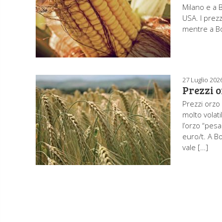
Milano e a B
USA. I prezz
mentre a Bo
27 Luglio 202
Prezzi o
Prezzi orzo 
molto volati
l’orzo “pesa
euro/t. A Bo
vale […]