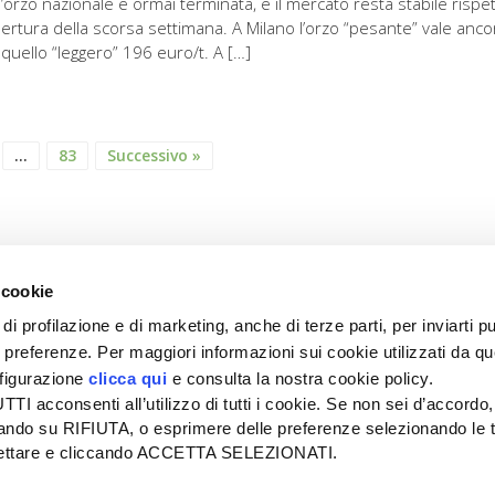
l’orzo nazionale è ormai terminata, e il mercato resta stabile rispe
apertura della scorsa settimana. A Milano l’orzo “pesante” vale anco
 quello “leggero” 196 euro/t. A […]
…
83
Successivo »
 cookie
di profilazione e di marketing, anche di terze parti, per inviarti pu
ue preferenze. Per maggiori informazioni sui cookie utilizzati da q
nfigurazione
clicca qui
e consulta la nostra cookie policy.
SEDE
PUBBLICITÀ
I acconsenti all’utilizzo di tutti i cookie. Se non sei d’accordo,
Tel + 39.045.8057511
Tel + 39.045.
liccando su RIFIUTA, o esprimere delle preferenze selezionando le t
info@informatoreagrario.it
pubblicita@inf
ccettare e cliccando ACCETTA SELEZIONATI.