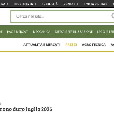
 DATI
I NOSTRI EVENTI
PUBBLICITÀ
CONTATTI
RIVISTA DIGITALE
VE
PAC E MERCATI
MECCANICA
DIFESA E FERTILIZZAZIONE
LEGGI E TRI
ATTUALITÀ E MERCATI
PREZZI
AGROTECNICA
A
6
rano duro luglio 2026