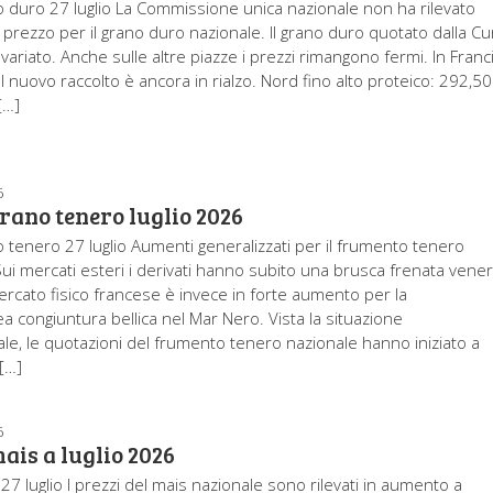
o duro 27 luglio La Commissione unica nazionale non ha rilevato
i prezzo per il grano duro nazionale. Il grano duro quotato dalla C
variato. Anche sulle altre piazze i prezzi rimangono fermi. In Franc
l nuovo raccolto è ancora in rialzo. Nord fino alto proteico: 292,50
[…]
6
rano tenero luglio 2026
o tenero 27 luglio Aumenti generalizzati per il frumento tenero
Sui mercati esteri i derivati hanno subito una brusca frenata vener
mercato fisico francese è invece in forte aumento per la
congiuntura bellica nel Mar Nero. Vista la situazione
ale, le quotazioni del frumento tenero nazionale hanno iniziato a
[…]
6
ais a luglio 2026
27 luglio I prezzi del mais nazionale sono rilevati in aumento a