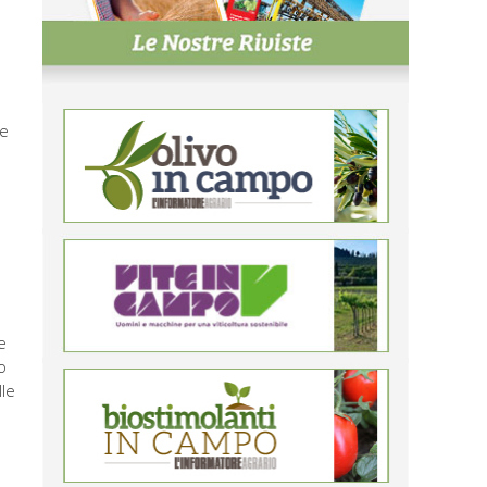
re
e
o
lle