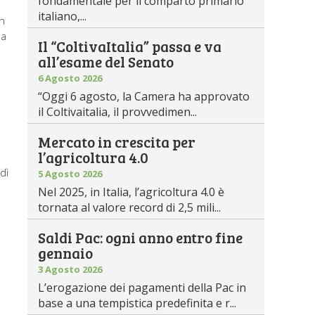
fondamentale per il comparto primario
italiano,...
un
ia
Il “ColtivaItalia” passa e va
all’esame del Senato
6 Agosto 2026
“Oggi 6 agosto, la Camera ha approvato
il Coltivaitalia, il provvedimen...
Mercato in crescita per
l’agricoltura 4.0
dì
5 Agosto 2026
Nel 2025, in Italia, l’agricoltura 4.0 è
tornata al valore record di 2,5 mili...
Saldi Pac: ogni anno entro fine
gennaio
3 Agosto 2026
L’erogazione dei pagamenti della Pac in
base a una tempistica predefinita e r...