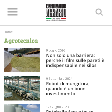
Ce
ne
sit
Home
Agrotecnica
9 Luglio 2026
Non solo una barriera:
perché il film sulle pareti è
indispensabile nei silos
9 Settembre 2024
Robot di mungitura,
quando è un buon
investimento
12 Giugno 2023
Rotoballe fasciate: se