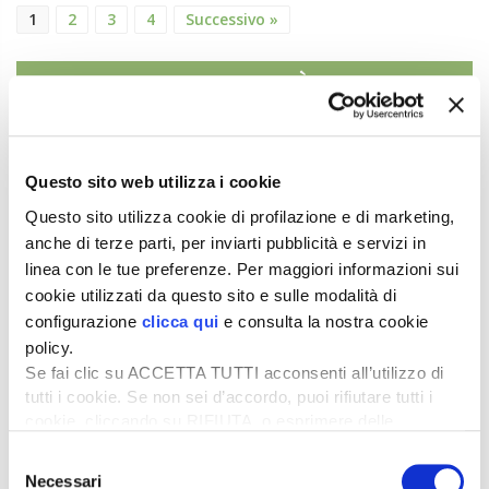
1
2
3
4
Successivo »
ATTUALITÀ
Credito di imposta la 20% per il gasolio
agricolo da marzo a maggio
6 Agosto 2026
Questo sito web utilizza i cookie
Arriva una boccata d’ossigeno fondamentale per il
Questo sito utilizza cookie di profilazione e di marketing,
comparto primario italiano,...
anche di terze parti, per inviarti pubblicità e servizi in
linea con le tue preferenze. Per maggiori informazioni sui
Il “ColtivaItalia” passa e va all’esame del
cookie utilizzati da questo sito e sulle modalità di
Senato
configurazione
clicca qui
e consulta la nostra cookie
6 Agosto 2026
policy.
“Oggi 6 agosto, la Camera ha approvato il
Se fai clic su ACCETTA TUTTI acconsenti all’utilizzo di
Coltivaitalia, il provvedimen...
tutti i cookie. Se non sei d’accordo, puoi rifiutare tutti i
cookie, cliccando su RIFIUTA, o esprimere delle
Mercato in crescita per l’agricoltura 4.0
preferenze selezionando le tipologie di cookie che
5 Agosto 2026
Selezione
desideri accettare e cliccando ACCETTA SELEZIONATI.
Nel 2025, in Italia, l’agricoltura 4.0 è tornata al
Necessari
del