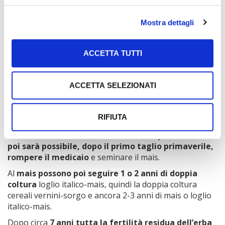
relazione alle disponibilità irrigue, è possibile
prevedere la coltivazione di un
erbaio intercalare
Mostra dettagli
vernino
a base di loglio italico da
sfalciare
precocemente
a primavera (prima metà di aprile),
senza interferire significativamente con la produzione
ACCETTA TUTTI
del mais in successione.
Per un’azienda che inizia questo tipo di percorso il
ACCETTA SELEZIONATI
consiglio è quello di
investire, al primo anno, circa il
10% della superficie a seminativo con erba medica
e
continuare così negli anni successivi. Al
terzo anno si
RIFIUTA
arriverà a regime
, con il 30% della superficie a
seminativo investita a erba medica. Dal
quarto anno in
poi sarà possibile, dopo il primo taglio primaverile,
rompere il medicaio
e seminare il mais.
Al
mais possono poi seguire 1 o 2 anni di doppia
coltura
loglio italico-mais, quindi la doppia coltura
cereali vernini-sorgo e ancora 2-3 anni di mais o loglio
italico-mais.
Dopo circa
7 anni tutta la fertilità residua dell’erba