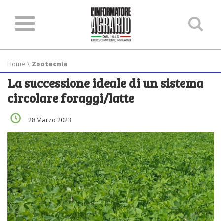
Ce
ne
sit
Home
\
Zootecnia
La successione ideale di un sistema
circolare foraggi/latte
28 Marzo 2023