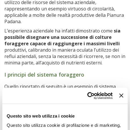
utilizzo delle risorse del sistema aziendale,
rappresentando un esempio virtuoso di circolarità,
applicabile a molte delle realtà produttive della Pianura
Padana.
L’esperienza aziendale ha infatti dimostrato come
sia
possibile disegnare una successione di colture
foraggere capace di raggiungere i massimi livelli
produttivi, calibrando in maniera oculata l’utilizzo dei
reflui aziendali, senza la necessità di ricorrere, se non in
minima parte, all’acquisto di nutrienti esterni.
I principi del sistema foraggero
Quello riportato di seguito è un esempio di sistema
foraggero adottato in numerose realtà aziendali della
pianura piemontese, i cui terreni sono
prevalentemente a tessitura franco-limosa, dotati di un
buon livello di fertilità e con la possibilità di essere
Questo sito web utilizza i cookie
irrigati per scorrimento con acqua derivata da fonti
superficiali consortili o da pozzi sia consortili sia privati.
Questo sito utilizza cookie di profilazione e di marketing,