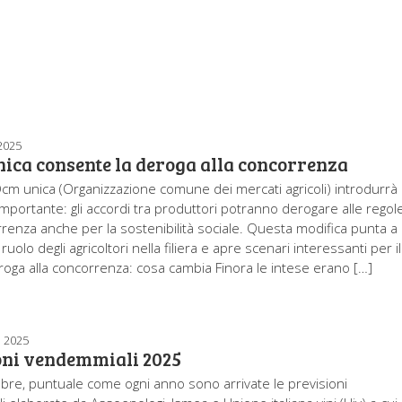
2025
ica consente la deroga alla concorrenza
Ocm unica (Organizzazione comune dei mercati agricoli) introdurrà
importante: gli accordi tra produttori potranno derogare alle regol
rrenza anche per la sostenibilità sociale. Questa modifica punta a
 ruolo degli agricoltori nella filiera e apre scenari interessanti per il
roga alla concorrenza: cosa cambia Finora le intese erano […]
 2025
oni vendemmiali 2025
mbre, puntuale come ogni anno sono arrivate le previsioni