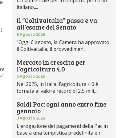
fondamentale per il comparto primario
le
italiano,...
a
Il “ColtivaItalia” passa e va
all’esame del Senato
…]
6 Agosto 2026
“Oggi 6 agosto, la Camera ha approvato
il Coltivaitalia, il provvedimen...
Mercato in crescita per
l’agricoltura 4.0
ure
v),
5 Agosto 2026
Nel 2025, in Italia, l’agricoltura 4.0 è
tornata al valore record di 2,5 mili...
Saldi Pac: ogni anno entro fine
gennaio
3 Agosto 2026
L’erogazione dei pagamenti della Pac in
base a una tempistica predefinita e r...