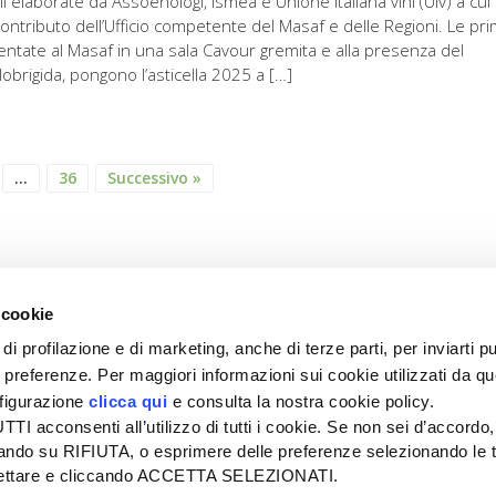
elaborate da Assoenologi, Ismea e Unione italiana vini (Uiv) a cui 
contributo dell’Ufficio competente del Masaf e delle Regioni. Le pr
entate al Masaf in una sala Cavour gremita e alla presenza del
lobrigida, pongono l’asticella 2025 a […]
…
36
Successivo »
 cookie
di profilazione e di marketing, anche di terze parti, per inviarti pu
ue preferenze. Per maggiori informazioni sui cookie utilizzati da q
nfigurazione
clicca qui
e consulta la nostra cookie policy.
SEDE
PUBBLICITÀ
I acconsenti all’utilizzo di tutti i cookie. Se non sei d’accordo,
Tel + 39.045.8057511
Tel + 39.045.
liccando su RIFIUTA, o esprimere delle preferenze selezionando le t
info@informatoreagrario.it
pubblicita@inf
ccettare e cliccando ACCETTA SELEZIONATI.