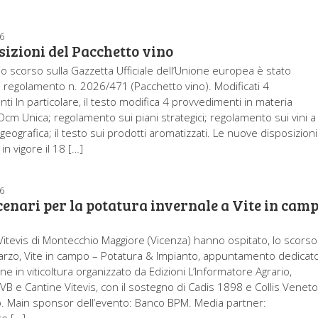
6
sizioni del Pacchetto vino
io scorso sulla Gazzetta Ufficiale dell’Unione europea è stato
il regolamento n. 2026/471 (Pacchetto vino). Modificati 4
i In particolare, il testo modifica 4 provvedimenti in materia
: Ocm Unica; regolamento sui piani strategici; regolamento sui vini a
geografica; il testo sui prodotti aromatizzati. Le nuove disposizioni
n vigore il 18 […]
6
enari per la potatura invernale a Vite in cam
Vitevis di Montecchio Maggiore (Vicenza) hanno ospitato, lo scorso
rzo, Vite in campo – Potatura & Impianto, appuntamento dedicat
one in viticoltura organizzato da Edizioni L’Informatore Agrario,
VB e Cantine Vitevis, con il sostegno di Cadis 1898 e Collis Venet
 Main sponsor dell’evento: Banco BPM. Media partner: