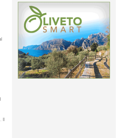
a
al
l
o
 Il