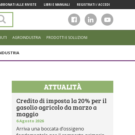
ABBONATI ALLE RIVISTE
LIBRI E MANUALI
REGISTRATI / ACCEDI
Cerca
nel
sito
BUTI
AGROINDUSTRIA
PRODOTTI E SOLUZIONI
NDUSTRIA
ATTUALITÀ
Credito di imposta la 20% per il
gasolio agricolo da marzo a
maggio
6 Agosto 2026
Arriva una boccata d’ossigeno