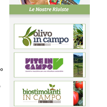
po
o
o