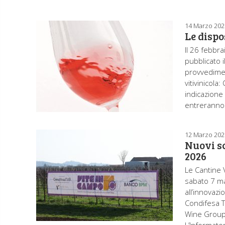
14 Marzo 202
Le dispo
Il 26 febbra
pubblicato 
provvediment
vitivinicola
indicazione 
entreranno i
12 Marzo 202
Nuovi sc
2026
Le Cantine 
sabato 7 ma
all’innovazi
Condifesa T
Wine Group.