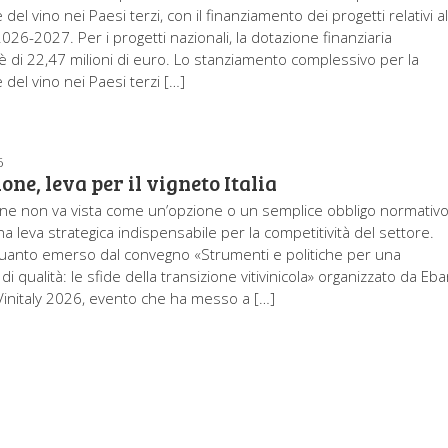
el vino nei Paesi terzi, con il finanziamento dei progetti relativi al
26-2027. Per i progetti nazionali, la dotazione finanziaria
 è di 22,47 milioni di euro. Lo stanziamento complessivo per la
del vino nei Paesi terzi […]
6
ne, leva per il vigneto Italia
ne non va vista come un’opzione o un semplice obbligo normativo
 leva strategica indispensabile per la competitività del settore.
uanto emerso dal convegno «Strumenti e politiche per una
i qualità: le sfide della transizione vitivinicola» organizzato da Eb
 Vinitaly 2026, evento che ha messo a […]