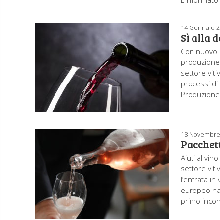
L’Informato
14 Gennaio 
Sì alla 
Con nuovo d
produzione d
settore viti
processi di 
Produzione d
18 Novembre
Pacchett
Aiuti al vin
settore vit
l’entrata i
europeo ha a
primo incon