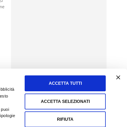
si
ime
ACCETTA TUTTI
bblicità
uesto
ACCETTA SELEZIONATI
SERVIZIO CLIENTI
 puoi
8057523
Tel + 39.045.8009480
ipologie
ormatoreagrario.it
clienti@informatoreagrario.it
RIFIUTA