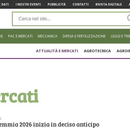
 DATI
I NOSTRI EVENTI
PUBBLICITÀ
CONTATTI
RIVISTA DIGITALE
VE
PAC E MERCATI
MECCANICA
DIFESA E FERTILIZZAZIONE
LEGGI E TRI
ATTUALITÀ E MERCATI
AGROTECNICA
AGROI
rcati
6
mmia 2026 inizia in deciso anticipo