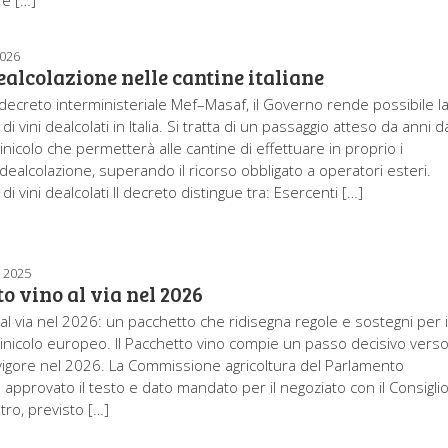
re […]
2026
dealcolazione nelle cantine italiane
ecreto interministeriale Mef–Masaf, il Governo rende possibile l
i vini dealcolati in Italia. Si tratta di un passaggio atteso da anni d
vinicolo che permetterà alle cantine di effettuare in proprio i
dealcolazione, superando il ricorso obbligato a operatori esteri.
i vini dealcolati Il decreto distingue tra: Esercenti […]
 2025
o vino al via nel 2026
o al via nel 2026: un pacchetto che ridisegna regole e sostegni per i
ivinicolo europeo. Il Pacchetto vino compie un passo decisivo vers
n vigore nel 2026. La Commissione agricoltura del Parlamento
pprovato il testo e dato mandato per il negoziato con il Consiglio.
tro, previsto […]