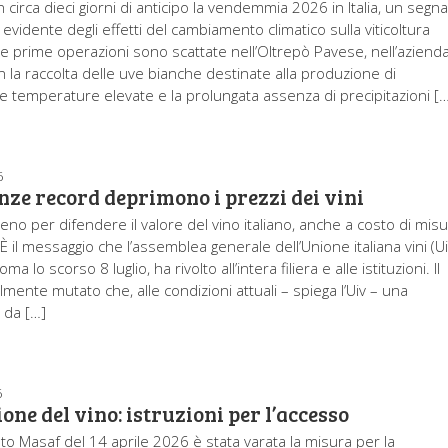
n circa dieci giorni di anticipo la vendemmia 2026 in Italia, un segna
vidente degli effetti del cambiamento climatico sulla viticoltura
Le prime operazioni sono scattate nell’Oltrepò Pavese, nell’aziend
on la raccolta delle uve bianche destinate alla produzione di
e temperature elevate e la prolungata assenza di precipitazioni [
6
nze record deprimono i prezzi dei vini
no per difendere il valore del vino italiano, anche a costo di mis
È il messaggio che l’assemblea generale dell’Unione italiana vini (Ui
oma lo scorso 8 luglio, ha rivolto all’intera filiera e alle istituzioni. Il
mente mutato che, alle condizioni attuali – spiega l’Uiv – una
da […]
6
ne del vino: istruzioni per l’accesso
eto Masaf del 14 aprile 2026 è stata varata la misura per la