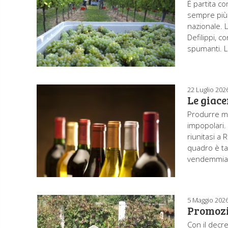
È partita co
sempre più e
nazionale. 
Defilippi, c
spumanti. L
22 Luglio 202
Le giace
Produrre me
impopolari. 
riunitasi a R
quadro è tal
vendemmia 
5 Maggio 202
Promozio
Con il decr