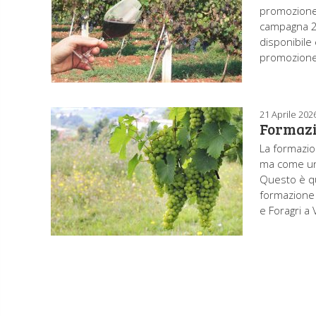
promozione d
campagna 20
disponibile
promozione 
21 Aprile 202
Formazio
La formazio
ma come una
Questo è q
formazione d
e Foragri a