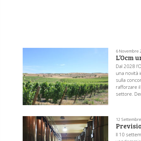
6 Novembre 
L’Ocm un
Dal 2028 l’
una novità 
sulla conco
rafforzare il
settore. De
12 Settembre
Previsi
Il 10 sette