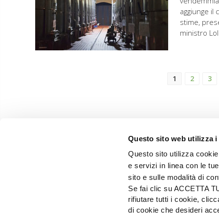
vendemmiali 
aggiunge il 
stime, pres
ministro Lol
1
2
3
Questo sito web utilizza i
Questo sito utilizza cookie 
e servizi in linea con le t
sito e sulle modalità di co
Se fai clic su ACCETTA TUTT
rifiutare tutti i cookie, c
di cookie che desideri a
EDIZIONI L'INFORMATORE AGRARIO Srl