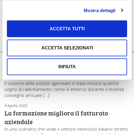
Mostra dettagli
Argomenti:
VINITALY
VINO
ACCETTA TUTTI
ACCETTA SELEZIONATI
Ti potrebbero interessare anche...
16 Aprile 2025
Calo delle assicurazioni: arriva la “polizza
RIFIUTA
smart”
Il sistema delle polizze agevolate in Italia mostra qualche
segno di rallentamento, come è emerso durante il recente
convegno annuale […]
9 Aprile 2025
La formazione migliora il fatturato
aziendale
In uno scenario che vede il settore vitivinicolo italiano stretto