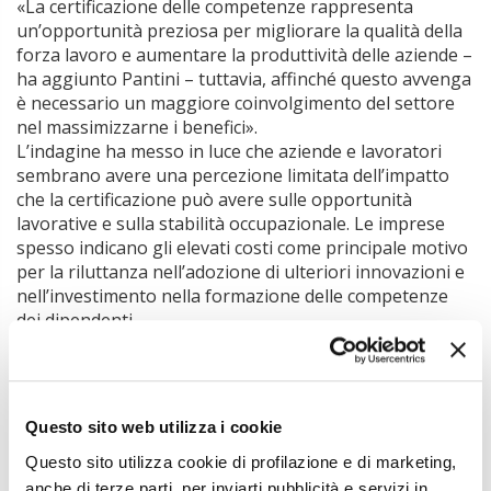
«La certificazione delle competenze rappresenta
un’opportunità preziosa per migliorare la qualità della
forza lavoro e aumentare la produttività delle aziende –
ha aggiunto Pantini – tuttavia, affinché questo avvenga
è necessario un maggiore coinvolgimento del settore
nel massimizzarne i benefici».
L’indagine ha messo in luce che aziende e lavoratori
sembrano avere una percezione limitata dell’impatto
che la certificazione può avere sulle opportunità
lavorative e sulla stabilità occupazionale. Le imprese
spesso indicano gli elevati costi come principale motivo
per la riluttanza nell’adozione di ulteriori innovazioni e
nell’investimento nella formazione delle competenze
dei dipendenti.
Nella Tavola rotonda si sono confrontati su diversi
aspetti della ricerca:
Antonio Ciasch
i, docente di
geografia del territorio nella Lumsa;
Antonella De
Marco
, del Dipartimento agricoltura della Flai Cgil;
Questo sito web utilizza i cookie
Cristiano Fini
, presidente nazionale della Cia;
Elena
Questo sito utilizza cookie di profilazione e di marketing,
Donazzan
, assessore all’Istruzione, formazione e
anche di terze parti, per inviarti pubblicità e servizi in