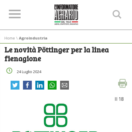
Ce
ne
sit
Home
\
Agroindustria
Le novità Pöttinger per la linea
fienagione
24 Luglio 2024
Il 18