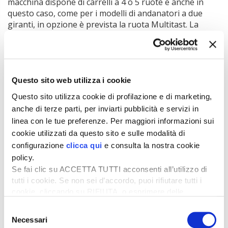
macchina dispone di carrelli a 4 o 5 ruote e anche in
questo caso, come per i modelli di andanatori a due
giranti, in opzione è prevista la ruota Multitast. La
larghezza di lavoro è regolabile idraulicamente in base
alle esigenze.
Mergento F 4010 Alpin
Questo sito web utilizza i cookie
L’
andanatore frontale a nastro
ha una larghezza di
Questo sito utilizza cookie di profilazione e di marketing,
lavoro di 4 m ed è stato progettato per lavorare su
anche di terze parti, per inviarti pubblicità e servizi in
pendii molto ripidi. Questo modello raccoglie il foraggio
linea con le tue preferenze. Per maggiori informazioni sui
in modo pulito tramite i denti del pick-up e senza
ulteriore contatto col terreno; il foraggio viene
cookie utilizzati da questo sito e sulle modalità di
trasportato verso l’andana tramite il nastro
configurazione
clicca qui
e consulta la nostra cookie
trasportatore trasversale.
policy.
Se fai clic su ACCETTA TUTTI acconsenti all’utilizzo di
L’unità a nastro è dotata di una sospensione centrale
tutti i cookie. Se non sei d’accordo, puoi rifiutare tutti i
mobile; il bilanciere, montato centralmente, consente
cookie, cliccando su RIFIUTA, o esprimere delle
un’oscillazione di ±8° che facilita l’
adattamento
preferenze selezionando le tipologie di cookie che
dell’attrezzo alle irregolarità del terreno
,
Selezione
desideri accettare e cliccando ACCETTA SELEZIONATI.
indipendentemente dall’inclinazione del trattore.
Necessari
del