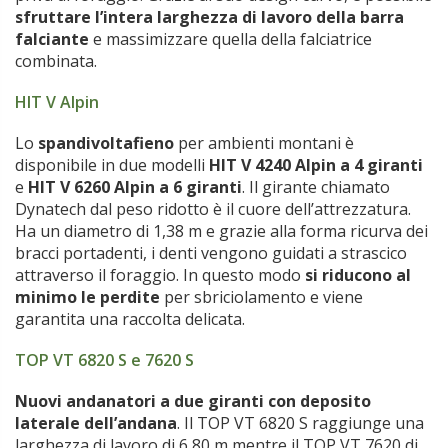
sfruttare l’intera larghezza di lavoro della barra
falciante
e massimizzare quella della falciatrice
combinata.
HIT V Alpin
Lo
spandivoltafieno
per ambienti montani è
disponibile in due modelli
HIT V 4240 Alpin a 4 giranti
e
HIT V 6260 Alpin a 6 giranti
. Il girante chiamato
Dynatech dal peso ridotto è il cuore dell’attrezzatura.
Ha un diametro di 1,38 m e grazie alla forma ricurva dei
bracci portadenti, i denti vengono guidati a strascico
attraverso il foraggio. In questo modo
si riducono al
minimo le perdite
per sbriciolamento e viene
garantita una raccolta delicata.
TOP VT 6820 S e 7620 S
Nuovi andanatori a due giranti con deposito
laterale dell’andana
. Il TOP VT 6820 S raggiunge una
larghezza di lavoro di 6,80 m mentre il TOP VT 7620 di