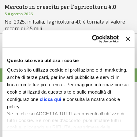
Mercato in crescita per l’agricoltura 4.0
5 Agosto 2026
Nel 2025, in Italia, l’agricoltura 4.0 è tornata al valore
record di 2,5 mili...
Saldi Pac: ogni anno entro fine gennaio
3 Agosto 2026
L’erogazione dei pagamenti della Pac in base a una
Questo sito web utilizza i cookie
tempistica predefinita e r...
Questo sito utilizza cookie di profilazione e di marketing,
ALTRE NEWS
anche di terze parti, per inviarti pubblicità e servizi in
linea con le tue preferenze. Per maggiori informazioni sui
cookie utilizzati da questo sito e sulle modalità di
configurazione
clicca qui
e consulta la nostra cookie
policy.
Se fai clic su ACCETTA TUTTI acconsenti all’utilizzo di
Newsletter
tutti i cookie. Se non sei d’accordo, puoi rifiutare tutti i
cookie, cliccando su RIFIUTA, o esprimere delle
Scopri un servizio d'informazione di alta qualità. Tagliato sulle tue
esigenze.
preferenze selezionando le tipologie di cookie che