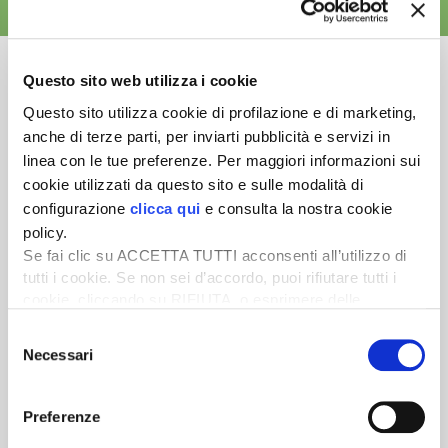
ALTRE NEWS
Questo sito web utilizza i cookie
Questo sito utilizza cookie di profilazione e di marketing,
anche di terze parti, per inviarti pubblicità e servizi in
Newsletter
linea con le tue preferenze. Per maggiori informazioni sui
Scopri un servizio d'informazione di alta qualità. Tagliato sulle tue
cookie utilizzati da questo sito e sulle modalità di
esigenze.
configurazione
clicca qui
e consulta la nostra cookie
policy.
ISCRIVITI
Se fai clic su ACCETTA TUTTI acconsenti all’utilizzo di
tutti i cookie. Se non sei d’accordo, puoi rifiutare tutti i
cookie, cliccando su RIFIUTA, o esprimere delle
preferenze selezionando le tipologie di cookie che
Selezione
desideri accettare e cliccando ACCETTA SELEZIONATI.
Necessari
del
consenso
Preferenze