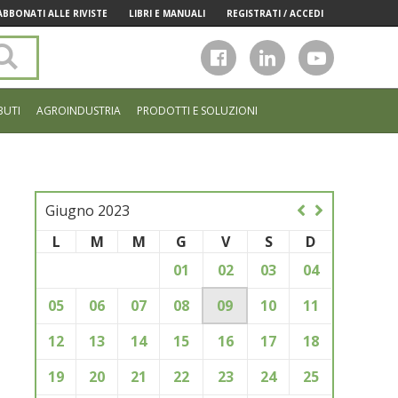
ABBONATI ALLE RIVISTE
LIBRI E MANUALI
REGISTRATI / ACCEDI
Cerca
nel
sito
BUTI
AGROINDUSTRIA
PRODOTTI E SOLUZIONI
Giugno 2023
L
M
M
G
V
S
D
01
02
03
04
05
06
07
08
09
10
11
12
13
14
15
16
17
18
19
20
21
22
23
24
25