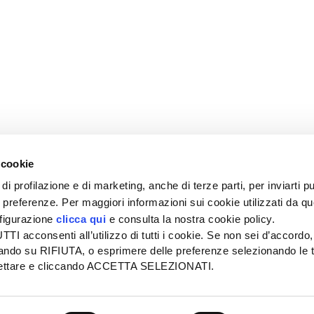
 cookie
di profilazione e di marketing, anche di terze parti, per inviarti pu
ue preferenze. Per maggiori informazioni sui cookie utilizzati da q
nfigurazione
clicca qui
e consulta la nostra cookie policy.
SEDE
PUBBLICITÀ
I acconsenti all’utilizzo di tutti i cookie. Se non sei d’accordo,
Tel + 39.045.8057511
Tel + 39.045.
liccando su RIFIUTA, o esprimere delle preferenze selezionando le t
info@informatoreagrario.it
pubblicita@inf
ccettare e cliccando ACCETTA SELEZIONATI.