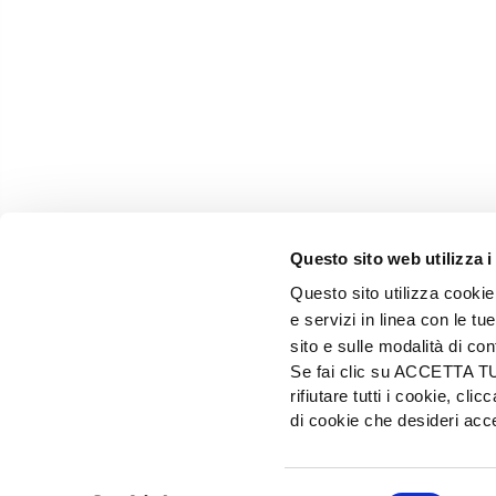
Questo sito web utilizza i
Questo sito utilizza cookie 
e servizi in linea con le t
sito e sulle modalità di co
Se fai clic su ACCETTA TUTT
rifiutare tutti i cookie, c
EDIZIONI L'INFORMATORE AGRARIO Srl
di cookie che desideri a
Via Bencivenga-Biondiani, 16 - 37133 Verona - I