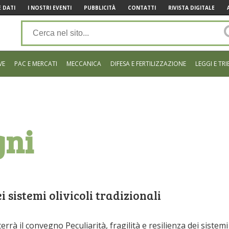
 DATI
I NOSTRI EVENTI
PUBBLICITÀ
CONTATTI
RIVISTA DIGITALE
VE
PAC E MERCATI
MECCANICA
DIFESA E FERTILIZZAZIONE
LEGGI E TRI
gni
i sistemi olivicoli tradizionali
terrà il convegno Peculiarità, fragilità e resilienza dei sistemi