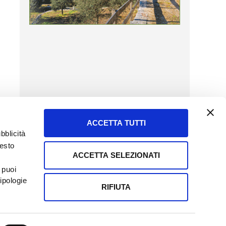
ACCETTA TUTTI
bblicità
uesto
ACCETTA SELEZIONATI
SERVIZIO CLIENTI
 puoi
8057523
Tel + 39.045.8009480
ipologie
ormatoreagrario.it
clienti@informatoreagrario.it
RIFIUTA