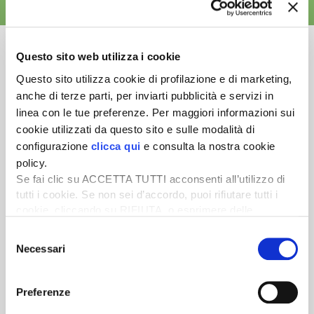
ALTRE NEWS
Questo sito web utilizza i cookie
Questo sito utilizza cookie di profilazione e di marketing,
anche di terze parti, per inviarti pubblicità e servizi in
Newsletter
linea con le tue preferenze. Per maggiori informazioni sui
Scopri un servizio d'informazione di alta qualità. Tagliato sulle tue
cookie utilizzati da questo sito e sulle modalità di
esigenze.
configurazione
clicca qui
e consulta la nostra cookie
policy.
ISCRIVITI
Se fai clic su ACCETTA TUTTI acconsenti all’utilizzo di
tutti i cookie. Se non sei d’accordo, puoi rifiutare tutti i
cookie, cliccando su RIFIUTA, o esprimere delle
preferenze selezionando le tipologie di cookie che
Selezione
desideri accettare e cliccando ACCETTA SELEZIONATI.
Necessari
del
consenso
Preferenze