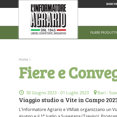
BANCHE
FILIERE PRODUTTI
Home
\
Fiere e Conve
30 Giugno 2023
- 01 Luglio 2023
Bari - Sus
Viaggio studio a Vite in Campo 202
L’Informatore Agrario e VMlab organizzano un Viag
giugno e il 1° luglio a Susegana (Treviso). Prog