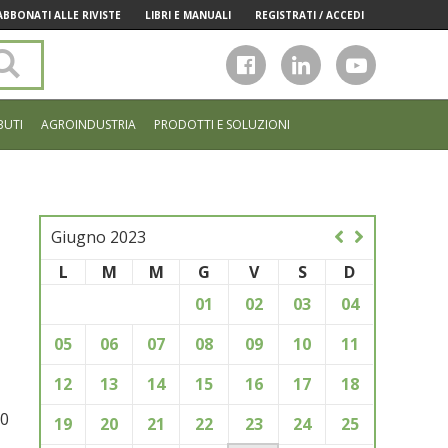
ABBONATI ALLE RIVISTE
LIBRI E MANUALI
REGISTRATI / ACCEDI
Cerca
nel
sito
BUTI
AGROINDUSTRIA
PRODOTTI E SOLUZIONI
Giugno 2023
L
M
M
G
V
S
D
01
02
03
04
05
06
07
08
09
10
11
12
13
14
15
16
17
18
30
19
20
21
22
23
24
25