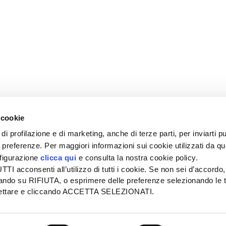
 cookie
di profilazione e di marketing, anche di terze parti, per inviarti pu
ue preferenze. Per maggiori informazioni sui cookie utilizzati da q
nfigurazione
clicca qui
e consulta la nostra cookie policy.
SEDE
PUBBLICITÀ
I acconsenti all’utilizzo di tutti i cookie. Se non sei d’accordo,
Tel + 39.045.8057511
Tel + 39.045.
liccando su RIFIUTA, o esprimere delle preferenze selezionando le t
info@informatoreagrario.it
pubblicita@inf
ccettare e cliccando ACCETTA SELEZIONATI.