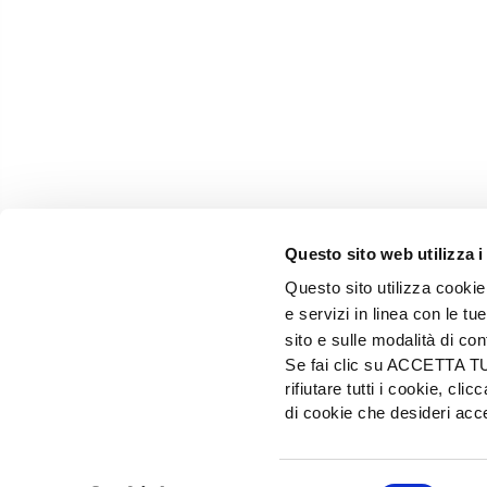
Questo sito web utilizza i
Questo sito utilizza cookie 
e servizi in linea con le t
sito e sulle modalità di co
Se fai clic su ACCETTA TUTT
rifiutare tutti i cookie, c
EDIZIONI L'INFORMATORE AGRARIO Srl
di cookie che desideri a
Via Bencivenga-Biondiani, 16 - 37133 Verona - I