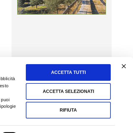
ACCETTA TUTTI
bblicità
uesto
ACCETTA SELEZIONATI
SERVIZIO CLIENTI
 puoi
8057523
Tel + 39.045.8009480
ipologie
ormatoreagrario.it
clienti@informatoreagrario.it
RIFIUTA