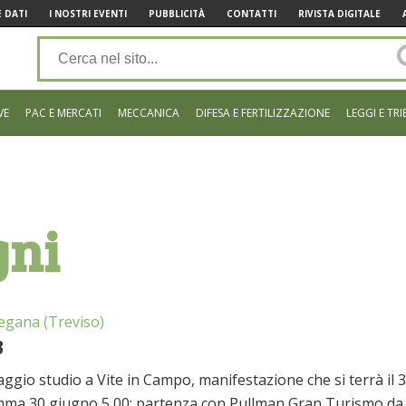
 DATI
I NOSTRI EVENTI
PUBBLICITÀ
CONTATTI
RIVISTA DIGITALE
VE
PAC E MERCATI
MECCANICA
DIFESA E FERTILIZZAZIONE
LEGGI E TRI
gni
egana (Treviso)
3
gio studio a Vite in Campo, manifestazione che si terrà il 
ramma 30 giugno 5,00: partenza con Pullman Gran Turismo da