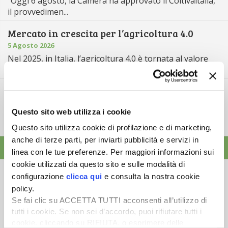
“Oggi 6 agosto, la Camera ha approvato il Coltivaitalia,
il provvedimen...
Mercato in crescita per l’agricoltura 4.0
5 Agosto 2026
Nel 2025, in Italia, l’agricoltura 4.0 è tornata al valore
record di 2,5 mili...
Saldi Pac: ogni anno entro fine gennaio
3 Agosto 2026
Questo sito web utilizza i cookie
L’erogazione dei pagamenti della Pac in base a una
tempistica predefinita e r...
Questo sito utilizza cookie di profilazione e di marketing,
anche di terze parti, per inviarti pubblicità e servizi in
ALTRE NEWS
linea con le tue preferenze. Per maggiori informazioni sui
cookie utilizzati da questo sito e sulle modalità di
configurazione
clicca qui
e consulta la nostra cookie
policy.
Se fai clic su ACCETTA TUTTI acconsenti all’utilizzo di
tutti i cookie. Se non sei d’accordo, puoi rifiutare tutti i
Newsletter
cookie, cliccando su RIFIUTA, o esprimere delle