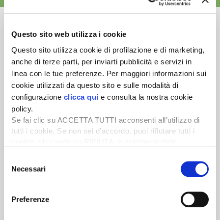
Questo sito web utilizza i cookie
Questo sito utilizza cookie di profilazione e di marketing,
Newsletter
anche di terze parti, per inviarti pubblicità e servizi in
linea con le tue preferenze. Per maggiori informazioni sui
Scopri un servizio d'informazione di alta qualità. Tagliato sulle tue
cookie utilizzati da questo sito e sulle modalità di
esigenze.
configurazione
clicca qui
e consulta la nostra cookie
ISCRIVITI
policy.
Se fai clic su ACCETTA TUTTI acconsenti all’utilizzo di
tutti i cookie. Se non sei d’accordo, puoi rifiutare tutti i
cookie, cliccando su RIFIUTA, o esprimere delle
preferenze selezionando le tipologie di cookie che
Selezione
desideri accettare e cliccando ACCETTA SELEZIONATI.
Necessari
del
consenso
Preferenze