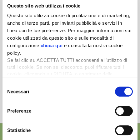
Questo sito web utilizza i cookie
Newsletter
Questo sito utilizza cookie di profilazione e di marketing,
Scopri un servizio d'informazione di alta qualità. Tagliato sulle tue
anche di terze parti, per inviarti pubblicità e servizi in
esigenze.
linea con le tue preferenze. Per maggiori informazioni sui
ISCRIVITI
cookie utilizzati da questo sito e sulle modalità di
configurazione
clicca qui
e consulta la nostra cookie
policy.
Se fai clic su ACCETTA TUTTI acconsenti all’utilizzo di
tutti i cookie. Se non sei d’accordo, puoi rifiutare tutti i
cookie, cliccando su RIFIUTA, o esprimere delle
preferenze selezionando le tipologie di cookie che
Selezione
desideri accettare e cliccando ACCETTA SELEZIONATI.
Necessari
del
consenso
Preferenze
Statistiche