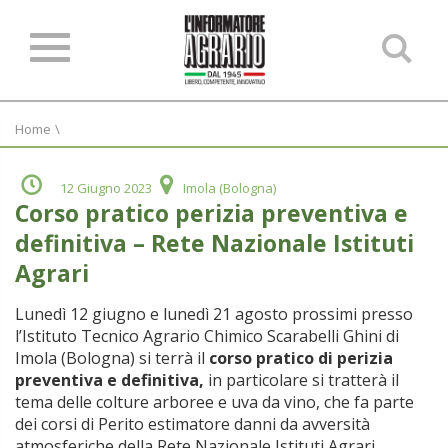
Ce
ne
sit
Home
\
12 Giugno 2023
Imola (Bologna)
Corso pratico perizia preventiva e
definitiva – Rete Nazionale Istituti
Agrari
Lunedì 12 giugno e lunedì 21 agosto prossimi presso
l’Istituto Tecnico Agrario Chimico Scarabelli Ghini di
Imola (Bologna) si terrà il
corso pratico di perizia
preventiva e definitiva,
in particolare si tratterà il
tema delle colture arboree e uva da vino, che fa parte
dei corsi di Perito estimatore danni da avversità
atmosferiche della Rete Nazionale Istituti Agrari