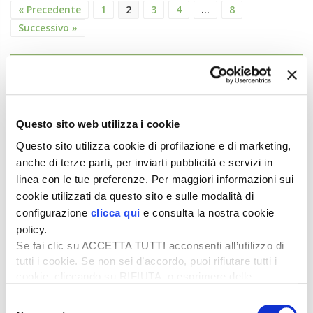
« Precedente
1
2
3
4
…
8
Successivo »
ATTUALITÀ
Credito di imposta la 20% per il gasolio
agricolo da marzo a maggio
Questo sito web utilizza i cookie
6 Agosto 2026
Questo sito utilizza cookie di profilazione e di marketing,
Arriva una boccata d’ossigeno fondamentale per il
anche di terze parti, per inviarti pubblicità e servizi in
comparto primario italiano,...
linea con le tue preferenze. Per maggiori informazioni sui
Il “ColtivaItalia” passa e va all’esame del
cookie utilizzati da questo sito e sulle modalità di
Senato
configurazione
clicca qui
e consulta la nostra cookie
6 Agosto 2026
policy.
“Oggi 6 agosto, la Camera ha approvato il
Se fai clic su ACCETTA TUTTI acconsenti all’utilizzo di
Coltivaitalia, il provvedimen...
tutti i cookie. Se non sei d’accordo, puoi rifiutare tutti i
cookie, cliccando su RIFIUTA, o esprimere delle
Mercato in crescita per l’agricoltura 4.0
preferenze selezionando le tipologie di cookie che
Selezione
5 Agosto 2026
desideri accettare e cliccando ACCETTA SELEZIONATI.