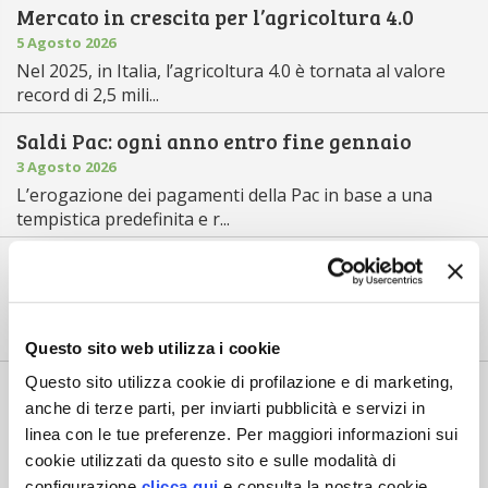
Mercato in crescita per l’agricoltura 4.0
5 Agosto 2026
Nel 2025, in Italia, l’agricoltura 4.0 è tornata al valore
record di 2,5 mili...
Saldi Pac: ogni anno entro fine gennaio
3 Agosto 2026
L’erogazione dei pagamenti della Pac in base a una
tempistica predefinita e r...
La vendemmia 2026 inizia in deciso anticipo
31 Luglio 2026
È partita con circa dieci giorni di anticipo la vendemmia
2026 in Italia, un ...
Questo sito web utilizza i cookie
Questo sito utilizza cookie di profilazione e di marketing,
Lollobrigida al Tavolo Riso: «Aiuto
anche di terze parti, per inviarti pubblicità e servizi in
accoppiato, innovazione e contratti di fi...
linea con le tue preferenze. Per maggiori informazioni sui
30 Luglio 2026
cookie utilizzati da questo sito e sulle modalità di
Il 30 luglio si è riunito presso il ministero
configurazione
clicca qui
e consulta la nostra cookie