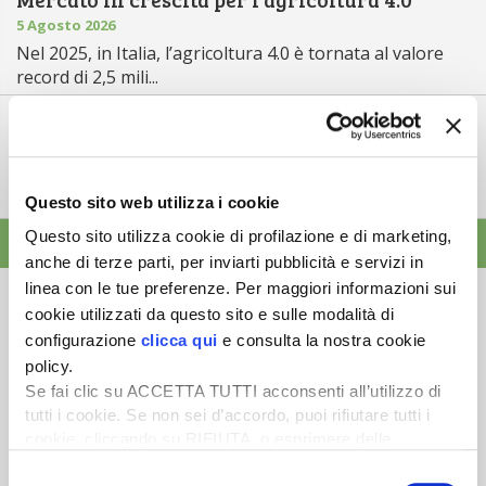
5 Agosto 2026
Nel 2025, in Italia, l’agricoltura 4.0 è tornata al valore
record di 2,5 mili...
Saldi Pac: ogni anno entro fine gennaio
3 Agosto 2026
L’erogazione dei pagamenti della Pac in base a una
tempistica predefinita e r...
Questo sito web utilizza i cookie
Questo sito utilizza cookie di profilazione e di marketing,
ALTRE NEWS
anche di terze parti, per inviarti pubblicità e servizi in
linea con le tue preferenze. Per maggiori informazioni sui
cookie utilizzati da questo sito e sulle modalità di
configurazione
clicca qui
e consulta la nostra cookie
policy.
Newsletter
Se fai clic su ACCETTA TUTTI acconsenti all’utilizzo di
tutti i cookie. Se non sei d’accordo, puoi rifiutare tutti i
Scopri un servizio d'informazione di alta qualità. Tagliato sulle tue
cookie, cliccando su RIFIUTA, o esprimere delle
esigenze.
preferenze selezionando le tipologie di cookie che
Selezione