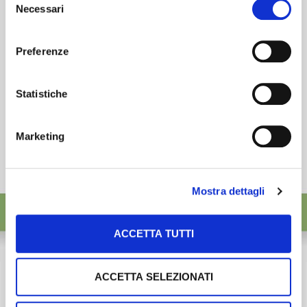
desideri accettare e cliccando ACCETTA SELEZIONATI.
ISCRIVITI
Necessari
del
consenso
Preferenze
Statistiche
Marketing
Mostra dettagli
ACCETTA TUTTI
ACCETTA SELEZIONATI