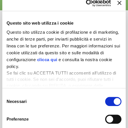
ALTRE NEWS
Questo sito web utilizza i cookie
Questo sito utilizza cookie di profilazione e di marketing,
anche di terze parti, per inviarti pubblicità e servizi in
Newsletter
linea con le tue preferenze. Per maggiori informazioni sui
Scopri un servizio d'informazione di alta qualità. Tagliato sulle tue
cookie utilizzati da questo sito e sulle modalità di
esigenze.
configurazione
clicca qui
e consulta la nostra cookie
policy.
ISCRIVITI
Se fai clic su ACCETTA TUTTI acconsenti all’utilizzo di
tutti i cookie. Se non sei d’accordo, puoi rifiutare tutti i
cookie, cliccando su RIFIUTA, o esprimere delle
preferenze selezionando le tipologie di cookie che
Selezione
desideri accettare e cliccando ACCETTA SELEZIONATI.
Necessari
del
consenso
Preferenze