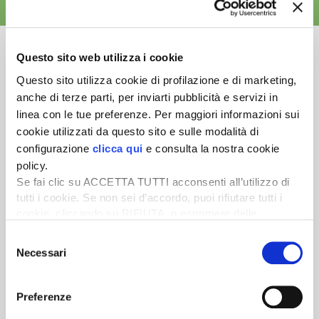
ALTRE NEWS
Questo sito web utilizza i cookie
Questo sito utilizza cookie di profilazione e di marketing,
anche di terze parti, per inviarti pubblicità e servizi in
Newsletter
linea con le tue preferenze. Per maggiori informazioni sui
Scopri un servizio d'informazione di alta qualità. Tagliato sulle tue
cookie utilizzati da questo sito e sulle modalità di
esigenze.
configurazione
clicca qui
e consulta la nostra cookie
policy.
ISCRIVITI
Se fai clic su ACCETTA TUTTI acconsenti all’utilizzo di
tutti i cookie. Se non sei d’accordo, puoi rifiutare tutti i
cookie, cliccando su RIFIUTA, o esprimere delle
preferenze selezionando le tipologie di cookie che
Selezione
desideri accettare e cliccando ACCETTA SELEZIONATI.
Necessari
del
consenso
Preferenze