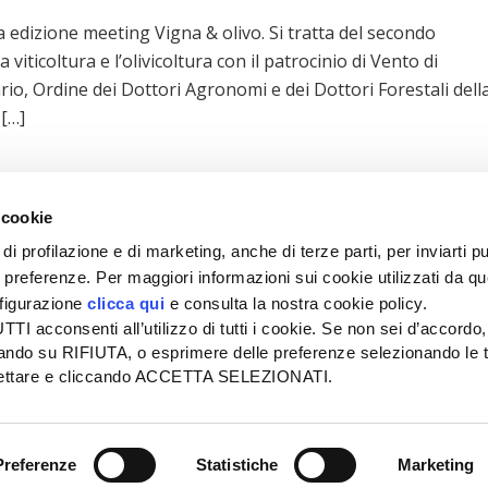
a edizione meeting Vigna & olivo. Si tratta del secondo
ticoltura e l’olivicoltura con il patrocinio di Vento di
io, Ordine dei Dottori Agronomi e dei Dottori Forestali dell
 […]
 cookie
di profilazione e di marketing, anche di terze parti, per inviarti pu
ue preferenze. Per maggiori informazioni sui cookie utilizzati da q
nfigurazione
clicca qui
e consulta la nostra cookie policy.
SEDE
PUBBLICITÀ
I acconsenti all’utilizzo di tutti i cookie. Se non sei d’accordo,
Tel + 39.045.8057511
Tel + 39.045.
liccando su RIFIUTA, o esprimere delle preferenze selezionando le t
info@informatoreagrario.it
pubblicita@inf
ccettare e cliccando ACCETTA SELEZIONATI.
l
-
Tutti i diritti riservati -
Partita iva: 00230010233
Reg. imp. di Verona nr. 0
Preferenze
Statistiche
Marketing