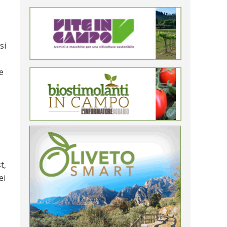
si
e
t,
ei