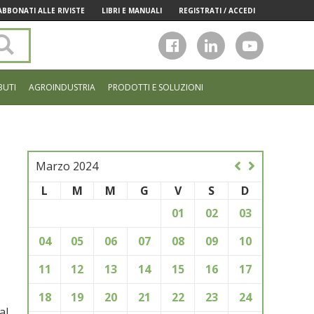
ABBONATI ALLE RIVISTE
LIBRI E MANUALI
REGISTRATI / ACCEDI
Cerca
nel
sito
BUTI
AGROINDUSTRIA
PRODOTTI E SOLUZIONI
Marzo 2024
L
M
M
G
V
S
D
01
02
03
04
05
06
07
08
09
10
11
12
13
14
15
16
17
18
19
20
21
22
23
24
al