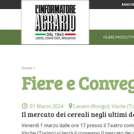
BANCHE
FILIERE PRODUTTI
Home
\
Fiere e Conve
01 Marzo 2024
Canaro (Rovigo), Vische (T
Il mercato dei cereali negli ultimi 
Venerdì 1 marzo dalle ore 17 presso il Teatro com
Vische (Torino) si terrà il convegno Il mercato dei 