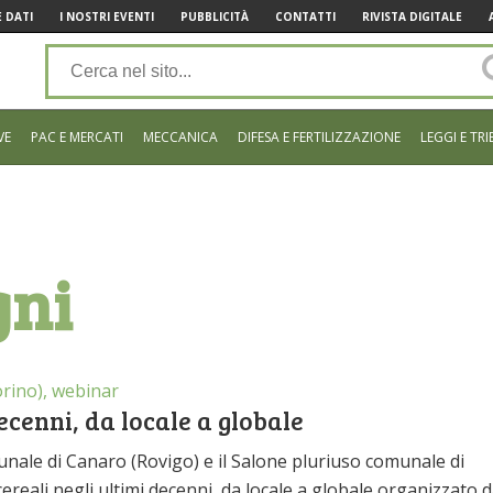
 DATI
I NOSTRI EVENTI
PUBBLICITÀ
CONTATTI
RIVISTA DIGITALE
VE
PAC E MERCATI
MECCANICA
DIFESA E FERTILIZZAZIONE
LEGGI E TRI
gni
orino), webinar
decenni, da locale a globale
unale di Canaro (Rovigo) e il Salone pluriuso comunale di
cereali negli ultimi decenni, da locale a globale organizzato d