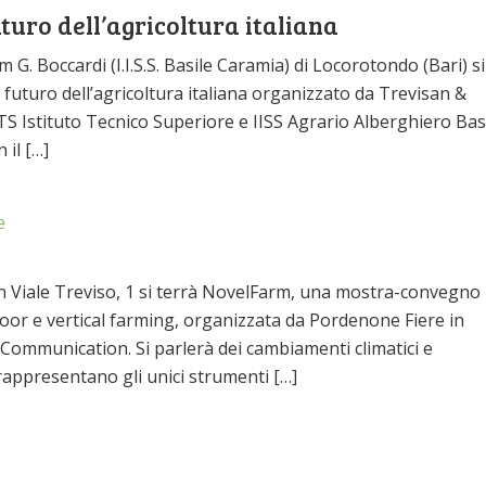
uturo dell’agricoltura italiana
G. Boccardi (I.I.S.S. Basile Caramia) di Locorotondo (Bari) si
l futuro dell’agricoltura italiana organizzato da Trevisan &
 Istituto Tecnico Superiore e IISS Agrario Alberghiero Bas
il […]
e
n Viale Treviso, 1 si terrà NovelFarm, una mostra-convegno
ndoor e vertical farming, organizzata da Pordenone Fiere in
ommunication. Si parlerà dei cambiamenti climatici e
 rappresentano gli unici strumenti […]