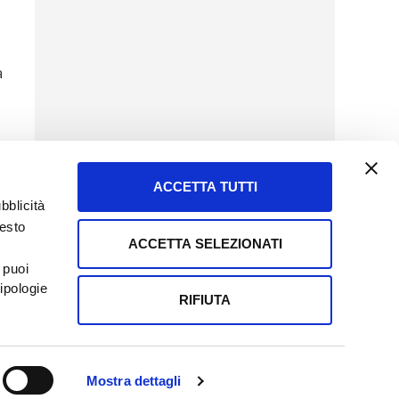
a
ACCETTA TUTTI
bblicità
uesto
ACCETTA SELEZIONATI
SERVIZIO CLIENTI
 puoi
8057523
Tel + 39.045.8009480
ipologie
ormatoreagrario.it
clienti@informatoreagrario.it
RIFIUTA
0230010233
Capitale sociale: Euro 510.000,00 i.v.
Mostra dettagli