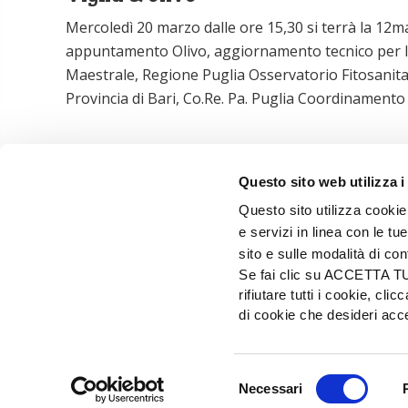
Mercoledì 20 marzo dalle ore 15,30 si terrà la 12m
appuntamento Olivo, aggiornamento tecnico per la vi
Maestrale, Regione Puglia Osservatorio Fitosanitar
Provincia di Bari, Co.Re. Pa. Puglia Coordinamento
1
2
Successivo
Questo sito web utilizza i
Questo sito utilizza cookie 
e servizi in linea con le t
sito e sulle modalità di co
Se fai clic su ACCETTA TUTT
rifiutare tutti i cookie, c
di cookie che desideri a
EDIZIONI L'INFORMATORE AGRARIO Srl
Via Bencivenga-Biondiani, 16 - 37133 Verona - I
Selezione
© 2026 Edizioni L'informatore Agrario S.r.
Necessari
del