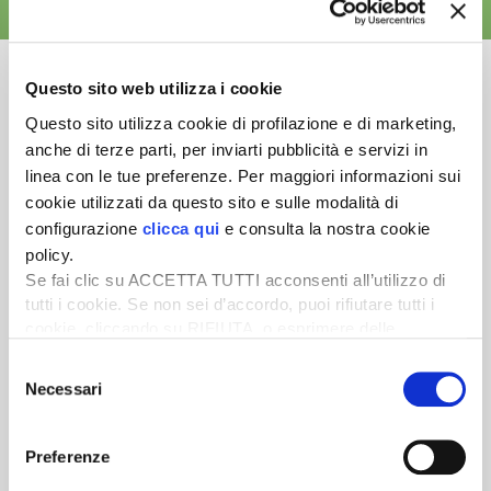
ALTRE NEWS
Questo sito web utilizza i cookie
Questo sito utilizza cookie di profilazione e di marketing,
anche di terze parti, per inviarti pubblicità e servizi in
Newsletter
linea con le tue preferenze. Per maggiori informazioni sui
Scopri un servizio d'informazione di alta qualità. Tagliato sulle tue
cookie utilizzati da questo sito e sulle modalità di
esigenze.
configurazione
clicca qui
e consulta la nostra cookie
policy.
ISCRIVITI
Se fai clic su ACCETTA TUTTI acconsenti all’utilizzo di
tutti i cookie. Se non sei d’accordo, puoi rifiutare tutti i
cookie, cliccando su RIFIUTA, o esprimere delle
preferenze selezionando le tipologie di cookie che
Selezione
desideri accettare e cliccando ACCETTA SELEZIONATI.
Necessari
del
consenso
Preferenze