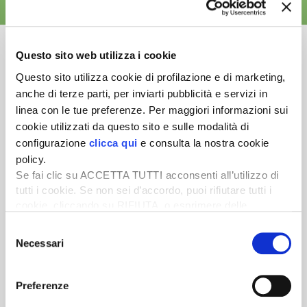
ALTRE NEWS
Questo sito web utilizza i cookie
Questo sito utilizza cookie di profilazione e di marketing,
anche di terze parti, per inviarti pubblicità e servizi in
Newsletter
linea con le tue preferenze. Per maggiori informazioni sui
Scopri un servizio d'informazione di alta qualità. Tagliato sulle tue
cookie utilizzati da questo sito e sulle modalità di
esigenze.
configurazione
clicca qui
e consulta la nostra cookie
policy.
ISCRIVITI
Se fai clic su ACCETTA TUTTI acconsenti all’utilizzo di
tutti i cookie. Se non sei d’accordo, puoi rifiutare tutti i
cookie, cliccando su RIFIUTA, o esprimere delle
preferenze selezionando le tipologie di cookie che
Selezione
desideri accettare e cliccando ACCETTA SELEZIONATI.
Necessari
del
consenso
Preferenze