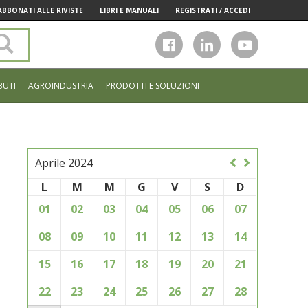
ABBONATI ALLE RIVISTE
LIBRI E MANUALI
REGISTRATI / ACCEDI
Cerca
nel
sito
BUTI
AGROINDUSTRIA
PRODOTTI E SOLUZIONI
Aprile 2024
L
M
M
G
V
S
D
01
02
03
04
05
06
07
08
09
10
11
12
13
14
15
16
17
18
19
20
21
22
23
24
25
26
27
28