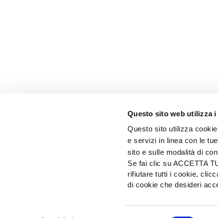
Questo sito web utilizza i
Questo sito utilizza cookie 
e servizi in linea con le t
sito e sulle modalità di co
Se fai clic su ACCETTA TUTT
rifiutare tutti i cookie, c
EDIZIONI L'INFORMATORE AGRARIO Srl
di cookie che desideri a
Via Bencivenga-Biondiani, 16 - 37133 Verona - I