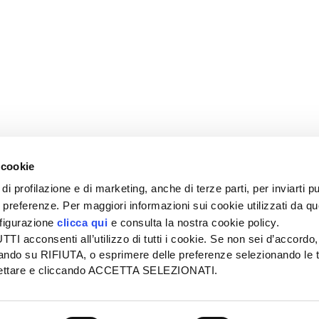
 cookie
di profilazione e di marketing, anche di terze parti, per inviarti pu
ue preferenze. Per maggiori informazioni sui cookie utilizzati da q
nfigurazione
clicca qui
e consulta la nostra cookie policy.
SEDE
PUBBLICITÀ
I acconsenti all’utilizzo di tutti i cookie. Se non sei d’accordo,
Tel + 39.045.8057511
Tel + 39.045.
liccando su RIFIUTA, o esprimere delle preferenze selezionando le t
info@informatoreagrario.it
pubblicita@inf
ccettare e cliccando ACCETTA SELEZIONATI.