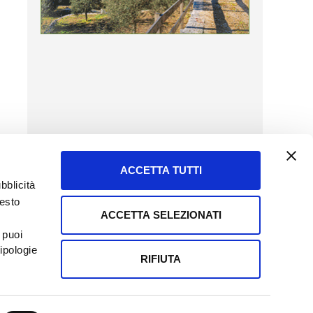
ACCETTA TUTTI
bblicità
uesto
ACCETTA SELEZIONATI
SERVIZIO CLIENTI
 puoi
8057523
Tel + 39.045.8009480
ipologie
ormatoreagrario.it
clienti@informatoreagrario.it
RIFIUTA