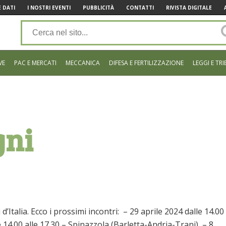
 DATI
I NOSTRI EVENTI
PUBBLICITÀ
CONTATTI
RIVISTA DIGITALE
VE
PAC E MERCATI
MECCANICA
DIFESA E FERTILIZZAZIONE
LEGGI E TRI
gni
Italia. Ecco i prossimi incontri: – 29 aprile 2024 dalle 14.00
 14.00 alle 17.30 – Spinazzola (Barletta-Andria-Trani) – 8