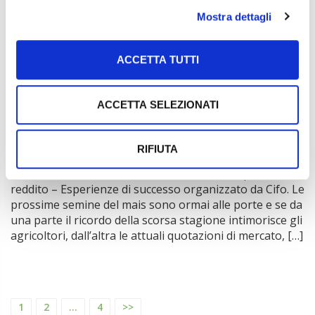
dell’Università 16 a Legnaro (Padova) si terrà il
convegno Biometano: sinonimo di sostenibilità: la
Mostra dettagli
ripartenza del settore dopo il nuovo DM 15 settembre
2022 organizzato dal Centro interdipartimentale Levi
ACCETTA TUTTI
Cases dell’Università di Padova in collaborazione con
l’Istituto […]
ACCETTA SELEZIONATI
10 Marzo 2023
webinar
Mais italiano alla riscossa
RIFIUTA
Venerdì 10 marzo alle ore 17.00 si terrà il webinar Mais
italiano alla riscossa. Nuove tecniche mirate per fare
reddito – Esperienze di successo organizzato da Cifo. Le
prossime semine del mais sono ormai alle porte e se da
una parte il ricordo della scorsa stagione intimorisce gli
agricoltori, dall’altra le attuali quotazioni di mercato, […]
1
2
...
4
>>