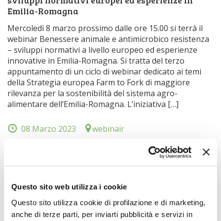
sviluppi normativi europei ed esperienze in
Emilia-Romagna
Mercoledì 8 marzo prossimo dalle ore 15.00 si terrà il
webinar Benessere animale e antimicrobico resistenza
– sviluppi normativi a livello europeo ed esperienze
innovative in Emilia-Romagna. Si tratta del terzo
appuntamento di un ciclo di webinar dedicato ai temi
della Strategia europea Farm to Fork di maggiore
rilevanza per la sostenibilità del sistema agro-
alimentare dell’Emilia-Romagna. L’iniziativa […]
08 Marzo 2023
webinair
Vigna & olivo – 1° appuntamento Vite
Mercoledì 8 marzo prossimo dalle ore 15,30 si terrà il 1°
appuntamento sulla Vite dell’11ª edizione di Vigna &
olivo – La sostenibilità in viticoltura e olivicoltura: tra
Questo sito web utilizza i cookie
presente e futuro, organizzato dall’Associazione Vento
di Maestrale, Media partner Image Line-Agronotizie,
Questo sito utilizza cookie di profilazione e di marketing,
L’Informatore Agrario e Foglie TV. L’incontro, online e
anche di terze parti, per inviarti pubblicità e servizi in