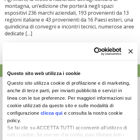
montagna, un’edizione che porterà negli spazi
espositivi 236 marchi aziendali, 193 provenienti da 13
regioni italiane e 43 provenienti da 16 Paesi esteri, una
quindicina di convegni e incontri tecnici, numerose aree
dedicate […]
ATTUALITÀ
Questo sito web utilizza i cookie
Questo sito utilizza cookie di profilazione e di marketing,
Credito di imposta la 20% per il gasolio
agricolo da marzo a maggio
anche di terze parti, per inviarti pubblicità e servizi in
linea con le tue preferenze. Per maggiori informazioni sui
6 Agosto 2026
cookie utilizzati da questo sito e sulle modalità di
Arriva una boccata d’ossigeno fondamentale per il
configurazione
clicca qui
e consulta la nostra cookie
comparto primario italiano,...
policy.
Il “ColtivaItalia” passa e va all’esame del
Se fai clic su ACCETTA TUTTI acconsenti all’utilizzo di
Senato
tutti i cookie. Se non sei d’accordo, puoi rifiutare tutti i