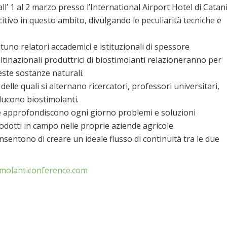
dall’ 1 al 2 marzo presso l’International Airport Hotel di Catan
itivo in questo ambito, divulgando le peculiarità tecniche e
uno relatori accademici e istituzionali di spessore
ltinazionali produttrici di biostimolanti relazioneranno per
ueste sostanze naturali.
 delle quali si alternano ricercatori, professori universitari,
ducono biostimolanti.
 e approfondiscono ogni giorno problemi e soluzioni
prodotti in campo nelle proprie aziende agricole.
nsentono di creare un ideale flusso di continuità tra le due
imolanticonference.com