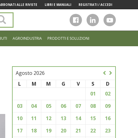
ABBONATI ALLE RIVISTE
LIBRI E MANUALI
REGISTRATI / ACCEDI
Cerca
nel
sito
BUTI
AGROINDUSTRIA
PRODOTTI E SOLUZIONI
Agosto 2026
L
M
M
G
V
S
D
01
02
03
04
05
06
07
08
09
10
11
12
13
14
15
16
17
18
19
20
21
22
23