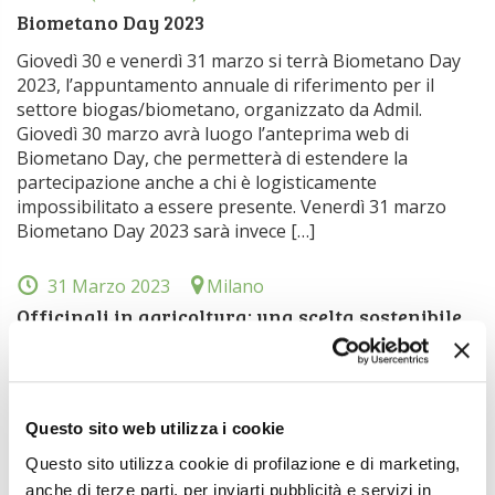
Biometano Day 2023
Giovedì 30 e venerdì 31 marzo si terrà Biometano Day
2023, l’appuntamento annuale di riferimento per il
settore biogas/biometano, organizzato da Admil.
Giovedì 30 marzo avrà luogo l’anteprima web di
Biometano Day, che permetterà di estendere la
partecipazione anche a chi è logisticamente
impossibilitato a essere presente. Venerdì 31 marzo
Biometano Day 2023 sarà invece […]
31 Marzo 2023
Milano
Officinali in agricoltura: una scelta sostenibile
Venerdì 31 marzo prossimo dalle ore 11,00 presso
Stecca 3.0 Via Gaetano de Castillia, 26 (Q.re Isola) a
Milano si terrà il convegno Officinali in agricoltura: una
scelta sostenibile promosso da Macfrut 2023 e Spices &
Questo sito web utilizza i cookie
Herbs Global Expo 2023. Partecipazione gratuita in
Questo sito utilizza cookie di profilazione e di marketing,
presenza previa registrazione cliccando qui. Per info:
anche di terze parti, per inviarti pubblicità e servizi in