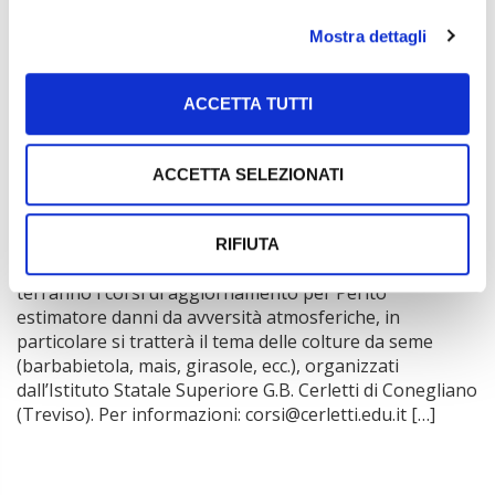
organizzatore del festival è la neonata Associazione
Mostra dettagli
Festival Internazionale dell’Agricoltura presieduta da
Maria Lodovica Gullino, fitopatologo […]
ACCETTA TUTTI
31 Marzo 2023
- 01 Aprile 2023
Cremona
Corsi aggiornamento Perito estimatore
ACCETTA SELEZIONATI
avversità atmosferiche – Rete Nazionale Istituti
Agrari
Venerdì 31 marzo e sabato 1 aprile prossimi presso
RIFIUTA
l’Istituto di Istruzione Superiore Stanga di Cremona si
terranno i corsi di aggiornamento per Perito
estimatore danni da avversità atmosferiche, in
particolare si tratterà il tema delle colture da seme
(barbabietola, mais, girasole, ecc.), organizzati
dall’Istituto Statale Superiore G.B. Cerletti di Conegliano
(Treviso). Per informazioni: corsi@cerletti.edu.it […]