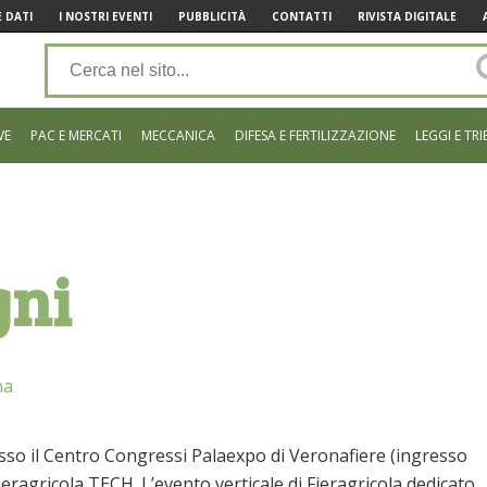
 DATI
I NOSTRI EVENTI
PUBBLICITÀ
CONTATTI
RIVISTA DIGITALE
VE
PAC E MERCATI
MECCANICA
DIFESA E FERTILIZZAZIONE
LEGGI E TRI
gni
na
resso il Centro Congressi Palaexpo di Veronafiere (ingresso
ieragricola TECH. L’evento verticale di Fieragricola dedicato