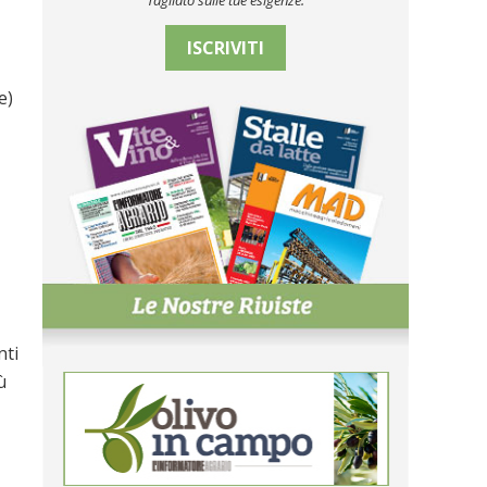
Tagliato sulle tue esigenze.
ISCRIVITI
e)
nti
ù