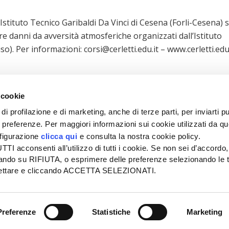
stituto Tecnico Garibaldi Da Vinci di Cesena (Forli-Cesena) s
e danni da avversità atmosferiche organizzati dall’Istituto
so). Per informazioni: corsi@cerletti.edu.it – www.cerletti.edu.
 cookie
di profilazione e di marketing, anche di terze parti, per inviarti pu
ue preferenze. Per maggiori informazioni sui cookie utilizzati da q
nfigurazione
clicca qui
e consulta la nostra cookie policy.
SEDE
PUBBLICITÀ
I acconsenti all’utilizzo di tutti i cookie. Se non sei d’accordo,
Tel + 39.045.8057511
Tel + 39.045.
liccando su RIFIUTA, o esprimere delle preferenze selezionando le t
info@informatoreagrario.it
pubblicita@inf
ccettare e cliccando ACCETTA SELEZIONATI.
l
-
Tutti i diritti riservati -
Partita iva: 00230010233
Reg. imp. di Verona nr. 0
Preferenze
Statistiche
Marketing
 E COOKIE POLICY
| ACCESSIBILITÀ
| GESTIONE DELLE SEGN