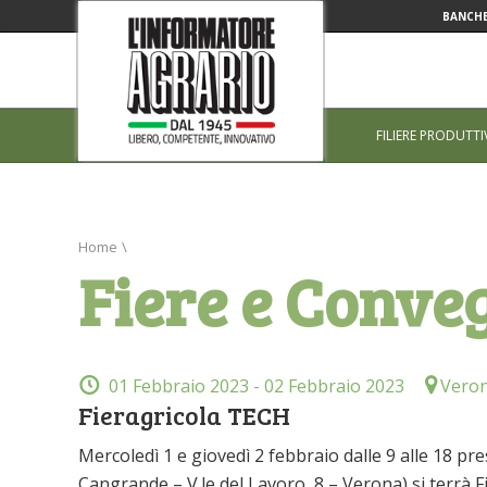
BANCHE
FILIERE PRODUTTI
Home
\
Fiere e Conve
01 Febbraio 2023
- 02 Febbraio 2023
Vero
Fieragricola TECH
Mercoledì 1 e giovedì 2 febbraio dalle 9 alle 18 p
Cangrande – V.le del Lavoro, 8 – Verona) si terrà F