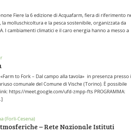
none Fiere la 6 edizione di Acquafarm, fiera di riferimento n
la molluschicoltura e la pesca sostenibile, organizzata da
. I cambiamenti climatici e il caro energia hanno a messo a
ir
a
o «Farm to Fork – Dal campo alla tavola» in presenza presso i
uriuso comunale del Comune di Vische (Torino). È possibile
to link: https://meet.google.com/ufd-zmpp-fts PROGRAMMA:
…]
a (Forli-Cesena)
tmosferiche – Rete Nazionale Istituti