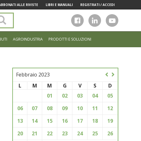
ABBONATI ALLE RIVISTE
LIBRI E MANUALI
REGISTRATI / ACCEDI
Cerca
nel
sito
BUTI
AGROINDUSTRIA
PRODOTTI E SOLUZIONI
Febbraio 2023
L
M
M
G
V
S
D
01
02
03
04
05
06
07
08
09
10
11
12
13
14
15
16
17
18
19
20
21
22
23
24
25
26