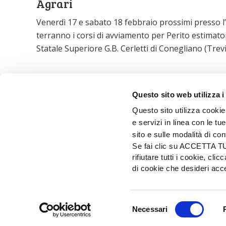
Agrari
Venerdì 17 e sabato 18 febbraio prossimi presso l’I
terranno i corsi di avviamento per Perito estimator
Statale Superiore G.B. Cerletti di Conegliano (Trevi
1
2
Successivo
Questo sito web utilizza i
Questo sito utilizza cookie 
e servizi in linea con le t
sito e sulle modalità di co
Se fai clic su ACCETTA TUTT
rifiutare tutti i cookie, c
di cookie che desideri a
EDIZIONI L'INFORMATORE AGRARIO Srl
Via Bencivenga-Biondiani, 16 - 37133 Verona - I
Selezione
© 2026 Edizioni L'informatore Agrario S.r.
Necessari
del
PRIVACY