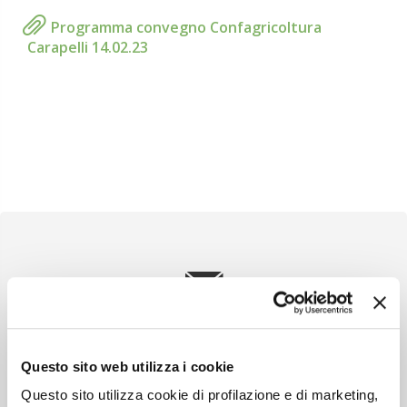
Programma convegno Confagricoltura
Carapelli 14.02.23
Newsletter
Scopri un servizio d'informazione di alta qualità. Tagliato sulle tue
esigenze.
Questo sito web utilizza i cookie
Questo sito utilizza cookie di profilazione e di marketing,
ISCRIVITI