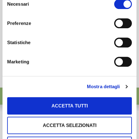
desideri accettare e cliccando ACCETTA SELEZIONATI.
ISCRIVITI
Necessari
del
consenso
Preferenze
Statistiche
Marketing
Mostra dettagli
ACCETTA TUTTI
ACCETTA SELEZIONATI