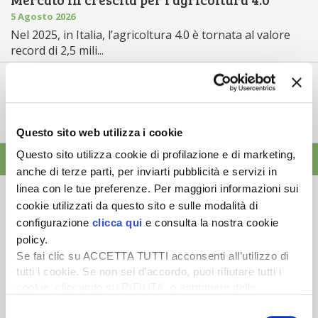
5 Agosto 2026
Nel 2025, in Italia, l’agricoltura 4.0 è tornata al valore
record di 2,5 mili...
Saldi Pac: ogni anno entro fine gennaio
3 Agosto 2026
L’erogazione dei pagamenti della Pac in base a una
tempistica predefinita e r...
Questo sito web utilizza i cookie
Questo sito utilizza cookie di profilazione e di marketing,
ALTRE NEWS
anche di terze parti, per inviarti pubblicità e servizi in
linea con le tue preferenze. Per maggiori informazioni sui
cookie utilizzati da questo sito e sulle modalità di
configurazione
clicca qui
e consulta la nostra cookie
policy.
Newsletter
Se fai clic su ACCETTA TUTTI acconsenti all’utilizzo di
tutti i cookie. Se non sei d’accordo, puoi rifiutare tutti i
Scopri un servizio d'informazione di alta qualità. Tagliato sulle tue
cookie, cliccando su RIFIUTA, o esprimere delle
esigenze.
preferenze selezionando le tipologie di cookie che
Selezione