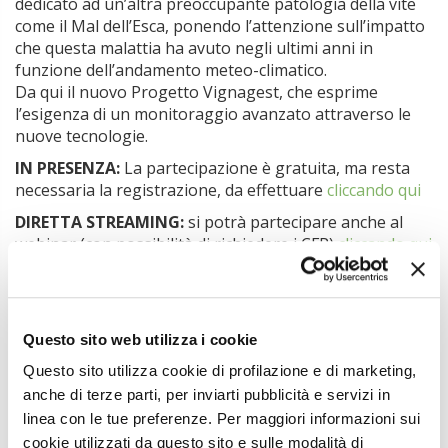
dedicato ad un’altra preoccupante patologia della vite
come il Mal dell’Esca, ponendo l’attenzione sull’impatto
che questa malattia ha avuto negli ultimi anni in
funzione dell’andamento meteo-climatico.
Da qui il nuovo Progetto Vignagest, che esprime
l’esigenza di un monitoraggio avanzato attraverso le
nuove tecnologie.
IN PRESENZA:
La partecipazione è gratuita, ma resta
necessaria la registrazione, da effettuare
cliccando qui
DIRETTA STREAMING:
si potrà partecipare anche al
webinar (con possibilità di richiedere i CFP)
cliccando qui
Ulteriori informazioni:
www.condifesabrescia.it/articoli/Convegno-vite-2023
Questo sito web utilizza i cookie
Scarica la locandina dell'evento
Questo sito utilizza cookie di profilazione e di marketing,
anche di terze parti, per inviarti pubblicità e servizi in
linea con le tue preferenze. Per maggiori informazioni sui
cookie utilizzati da questo sito e sulle modalità di