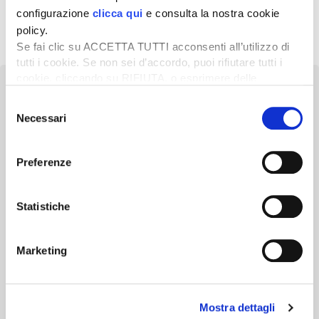
configurazione
clicca qui
e consulta la nostra cookie
policy.
Se fai clic su ACCETTA TUTTI acconsenti all’utilizzo di
tutti i cookie. Se non sei d’accordo, puoi rifiutare tutti i
cookie, cliccando su RIFIUTA, o esprimere delle
preferenze selezionando le tipologie di cookie che
Selezione
desideri accettare e cliccando ACCETTA SELEZIONATI.
Necessari
del
consenso
Newsletter
Preferenze
Scopri un servizio d'informazione di alta qualità. Tagliato sulle tue
esigenze.
Statistiche
ISCRIVITI
Marketing
Mostra dettagli