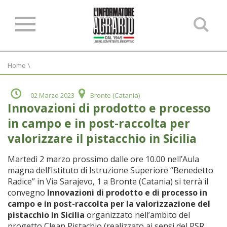
Ce
ne
sit
Home
\
02 Marzo 2023
Bronte (Catania)
Innovazioni di prodotto e processo
in campo e in post-raccolta per
valorizzare il pistacchio in Sicilia
Martedì 2 marzo prossimo dalle ore 10.00 nell’Aula
magna dell’Istituto di Istruzione Superiore “Benedetto
Radice” in Via Sarajevo, 1 a Bronte (Catania) si terrà il
convegno
Innovazioni di prodotto e di processo in
campo e in post-raccolta per la valorizzazione del
pistacchio in Sicilia
organizzato nell’ambito del
progetto Clean Pistachio (realizzato ai sensi del PSR