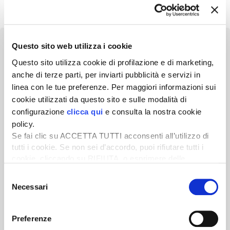
Questo sito web utilizza i cookie
Questo sito utilizza cookie di profilazione e di marketing,
anche di terze parti, per inviarti pubblicità e servizi in
Newsletter
linea con le tue preferenze. Per maggiori informazioni sui
cookie utilizzati da questo sito e sulle modalità di
Scopri un servizio d'informazione di alta qualità. Tagliato sulle tue
configurazione
clicca qui
e consulta la nostra cookie
esigenze.
policy.
ISCRIVITI
Se fai clic su ACCETTA TUTTI acconsenti all’utilizzo di
tutti i cookie. Se non sei d’accordo, puoi rifiutare tutti i
cookie, cliccando su RIFIUTA, o esprimere delle
preferenze selezionando le tipologie di cookie che
Selezione
desideri accettare e cliccando ACCETTA SELEZIONATI.
Necessari
del
consenso
Preferenze