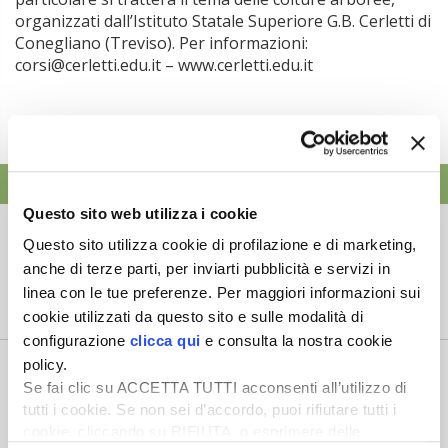
organizzati dall’Istituto Statale Superiore G.B. Cerletti di
Conegliano (Treviso). Per informazioni:
corsi@cerletti.edu.it – www.cerletti.edu.it
ATTUALITÀ
Questo sito web utilizza i cookie
Credito di imposta la 20% per il gasolio
Questo sito utilizza cookie di profilazione e di marketing,
agricolo da marzo a maggio
anche di terze parti, per inviarti pubblicità e servizi in
6 Agosto 2026
linea con le tue preferenze. Per maggiori informazioni sui
Arriva una boccata d’ossigeno fondamentale per il
cookie utilizzati da questo sito e sulle modalità di
comparto primario italiano,...
configurazione
clicca qui
e consulta la nostra cookie
Il “ColtivaItalia” passa e va all’esame del
policy.
Senato
Se fai clic su ACCETTA TUTTI acconsenti all’utilizzo di
tutti i cookie. Se non sei d’accordo, puoi rifiutare tutti i
6 Agosto 2026
cookie, cliccando su RIFIUTA, o esprimere delle
“Oggi 6 agosto, la Camera ha approvato il Coltivaitalia,