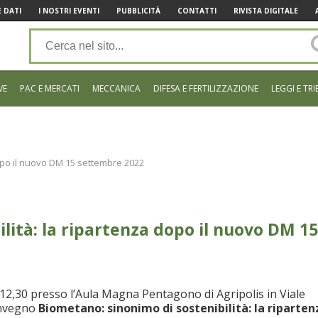
 DATI
I NOSTRI EVENTI
PUBBLICITÀ
CONTATTI
RIVISTA DIGITALE
VE
PAC E MERCATI
MECCANICA
DIFESA E FERTILIZZAZIONE
LEGGI E TRI
dopo il nuovo DM 15 settembre 2022
lità: la ripartenza dopo il nuovo DM 15
12,30 presso l’
Aula Magna Pentagono di Agripolis in Viale
convegno
Biometano: sinonimo di sostenibilità: la riparten