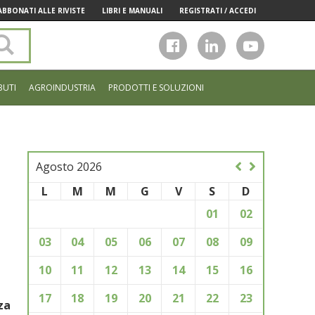
ABBONATI ALLE RIVISTE
LIBRI E MANUALI
REGISTRATI / ACCEDI
Cerca
nel
sito
BUTI
AGROINDUSTRIA
PRODOTTI E SOLUZIONI
Agosto 2026
L
M
M
G
V
S
D
01
02
03
04
05
06
07
08
09
10
11
12
13
14
15
16
17
18
19
20
21
22
23
za