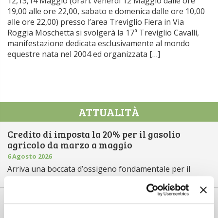
12,13,14 Maggio (orari: venerdi 12 Maggio dalle ore
19,00 alle ore 22,00, sabato e domenica dalle ore 10,00
alle ore 22,00) presso l’area Treviglio Fiera in Via
Roggia Moschetta si svolgerà la 17ª Treviglio Cavalli,
manifestazione dedicata esclusivamente al mondo
equestre nata nel 2004 ed organizzata […]
ATTUALITÀ
Credito di imposta la 20% per il gasolio
agricolo da marzo a maggio
6 Agosto 2026
Arriva una boccata d’ossigeno fondamentale per il
comparto primario italiano,...
Il “ColtivaItalia” passa e va all’esame del
Senato