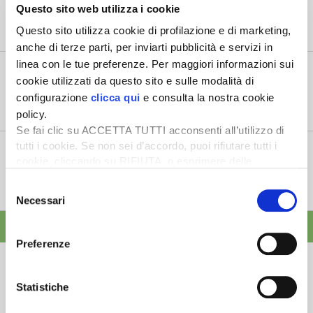
6 Agosto 2026
Questo sito web utilizza i cookie
“Oggi 6 agosto, la Camera ha approvato il Coltivaitalia,
Questo sito utilizza cookie di profilazione e di marketing,
il provvedimen...
anche di terze parti, per inviarti pubblicità e servizi in
linea con le tue preferenze. Per maggiori informazioni sui
Mercato in crescita per l’agricoltura 4.0
cookie utilizzati da questo sito e sulle modalità di
5 Agosto 2026
configurazione
clicca qui
e consulta la nostra cookie
Nel 2025, in Italia, l’agricoltura 4.0 è tornata al valore
policy.
record di 2,5 mili...
Se fai clic su ACCETTA TUTTI acconsenti all’utilizzo di
tutti i cookie. Se non sei d’accordo, puoi rifiutare tutti i
Saldi Pac: ogni anno entro fine gennaio
cookie, cliccando su RIFIUTA, o esprimere delle
3 Agosto 2026
preferenze selezionando le tipologie di cookie che
L’erogazione dei pagamenti della Pac in base a una
Selezione
desideri accettare e cliccando ACCETTA SELEZIONATI.
tempistica predefinita e r...
Necessari
del
consenso
ALTRE NEWS
Preferenze
Statistiche