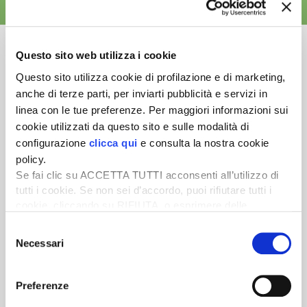
ALTRE NEWS
Questo sito web utilizza i cookie
Questo sito utilizza cookie di profilazione e di marketing,
anche di terze parti, per inviarti pubblicità e servizi in
Newsletter
linea con le tue preferenze. Per maggiori informazioni sui
Scopri un servizio d'informazione di alta qualità. Tagliato sulle tue
cookie utilizzati da questo sito e sulle modalità di
esigenze.
configurazione
clicca qui
e consulta la nostra cookie
policy.
ISCRIVITI
Se fai clic su ACCETTA TUTTI acconsenti all’utilizzo di
tutti i cookie. Se non sei d’accordo, puoi rifiutare tutti i
cookie, cliccando su RIFIUTA, o esprimere delle
preferenze selezionando le tipologie di cookie che
Selezione
desideri accettare e cliccando ACCETTA SELEZIONATI.
Necessari
del
consenso
Preferenze