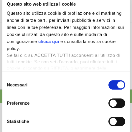
6 Agosto 2026
Questo sito web utilizza i cookie
“Oggi 6 agosto, la Camera ha approvato il Coltivaitalia,
Questo sito utilizza cookie di profilazione e di marketing,
il provvedimen...
anche di terze parti, per inviarti pubblicità e servizi in
linea con le tue preferenze. Per maggiori informazioni sui
Mercato in crescita per l’agricoltura 4.0
cookie utilizzati da questo sito e sulle modalità di
5 Agosto 2026
configurazione
clicca qui
e consulta la nostra cookie
Nel 2025, in Italia, l’agricoltura 4.0 è tornata al valore
policy.
record di 2,5 mili...
Se fai clic su ACCETTA TUTTI acconsenti all’utilizzo di
tutti i cookie. Se non sei d’accordo, puoi rifiutare tutti i
Saldi Pac: ogni anno entro fine gennaio
cookie, cliccando su RIFIUTA, o esprimere delle
3 Agosto 2026
preferenze selezionando le tipologie di cookie che
L’erogazione dei pagamenti della Pac in base a una
Selezione
desideri accettare e cliccando ACCETTA SELEZIONATI.
tempistica predefinita e r...
Necessari
del
consenso
ALTRE NEWS
Preferenze
Statistiche