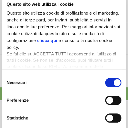
6 Agosto 2026
Questo sito web utilizza i cookie
“Oggi 6 agosto, la Camera ha approvato il Coltivaitalia,
Questo sito utilizza cookie di profilazione e di marketing,
il provvedimen...
anche di terze parti, per inviarti pubblicità e servizi in
linea con le tue preferenze. Per maggiori informazioni sui
Mercato in crescita per l’agricoltura 4.0
cookie utilizzati da questo sito e sulle modalità di
5 Agosto 2026
configurazione
clicca qui
e consulta la nostra cookie
Nel 2025, in Italia, l’agricoltura 4.0 è tornata al valore
policy.
record di 2,5 mili...
Se fai clic su ACCETTA TUTTI acconsenti all’utilizzo di
tutti i cookie. Se non sei d’accordo, puoi rifiutare tutti i
Saldi Pac: ogni anno entro fine gennaio
cookie, cliccando su RIFIUTA, o esprimere delle
3 Agosto 2026
preferenze selezionando le tipologie di cookie che
L’erogazione dei pagamenti della Pac in base a una
Selezione
desideri accettare e cliccando ACCETTA SELEZIONATI.
tempistica predefinita e r...
Necessari
del
consenso
ALTRE NEWS
Preferenze
Statistiche