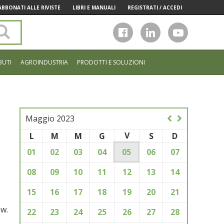
ABBONATI ALLE RIVISTE
LIBRI E MANUALI
REGISTRATI / ACCEDI
Cerca
nel
sito
BUTI
AGROINDUSTRIA
PRODOTTI E SOLUZIONI
Maggio 2023
V
L
M
M
G
S
D
01
02
03
04
05
06
07
08
09
10
11
12
13
14
15
16
17
18
19
20
21
ow.
22
23
24
25
26
27
28