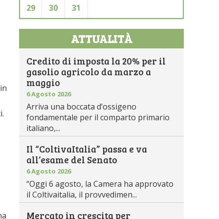
29
30
31
ATTUALITÀ
Credito di imposta la 20% per il
gasolio agricolo da marzo a
maggio
in
6 Agosto 2026
Arriva una boccata d’ossigeno
i.
fondamentale per il comparto primario
italiano,...
Il “ColtivaItalia” passa e va
all’esame del Senato
6 Agosto 2026
“Oggi 6 agosto, la Camera ha approvato
il Coltivaitalia, il provvedimen...
Mercato in crescita per
na