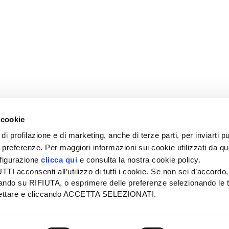
 cookie
di profilazione e di marketing, anche di terze parti, per inviarti pu
ue preferenze. Per maggiori informazioni sui cookie utilizzati da q
nfigurazione
clicca qui
e consulta la nostra cookie policy.
SEDE
PUBBLICITÀ
I acconsenti all’utilizzo di tutti i cookie. Se non sei d’accordo,
Tel + 39.045.8057511
Tel + 39.045.
liccando su RIFIUTA, o esprimere delle preferenze selezionando le t
info@informatoreagrario.it
pubblicita@inf
ccettare e cliccando ACCETTA SELEZIONATI.