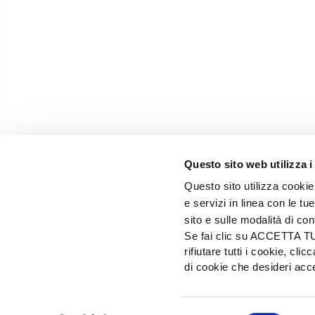
Questo sito web utilizza i
Questo sito utilizza cookie 
e servizi in linea con le t
sito e sulle modalità di co
Se fai clic su ACCETTA TUTT
rifiutare tutti i cookie, c
EDIZIONI L'INFORMATORE AGRARIO Srl
di cookie che desideri a
Via Bencivenga-Biondiani, 16 - 37133 Verona - I