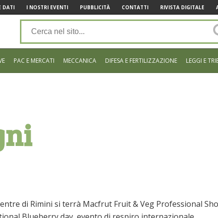
 DATI
I NOSTRI EVENTI
PUBBLICITÀ
CONTATTI
RIVISTA DIGITALE
VE
PAC E MERCATI
MECCANICA
DIFESA E FERTILIZZAZIONE
LEGGI E TRI
gni
ntre di Rimini si terrà Macfrut Fruit & Veg Professional Sh
tional Blueberry day, evento di respiro internazionale