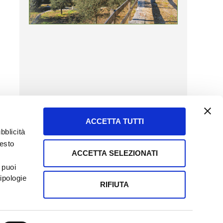
ACCETTA TUTTI
bblicità
uesto
ACCETTA SELEZIONATI
SERVIZIO CLIENTI
 puoi
8057523
Tel + 39.045.8009480
ipologie
ormatoreagrario.it
clienti@informatoreagrario.it
RIFIUTA