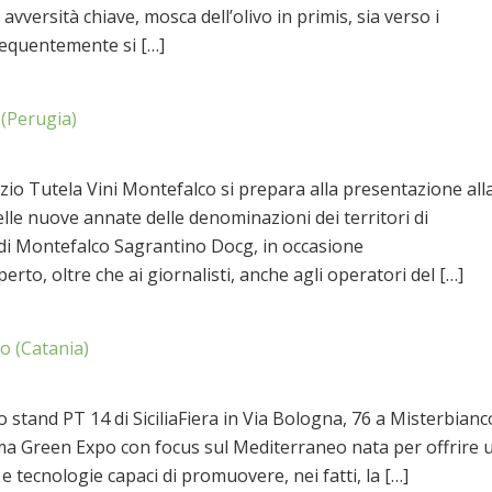
avversità chiave, mosca dell’olivo in primis, sia verso i
requentemente si […]
(Perugia)
rzio Tutela Vini Montefalco si prepara alla presentazione all
lle nuove annate delle denominazioni dei territori di
9 di Montefalco Sagrantino Docg, in occasione
rto, oltre che ai giornalisti, anche agli operatori del […]
o (Catania)
o stand PT 14 di SiciliaFiera in Via Bologna, 76 a Misterbianc
ma Green Expo con focus sul Mediterraneo nata per offrire 
 tecnologie capaci di promuovere, nei fatti, la […]