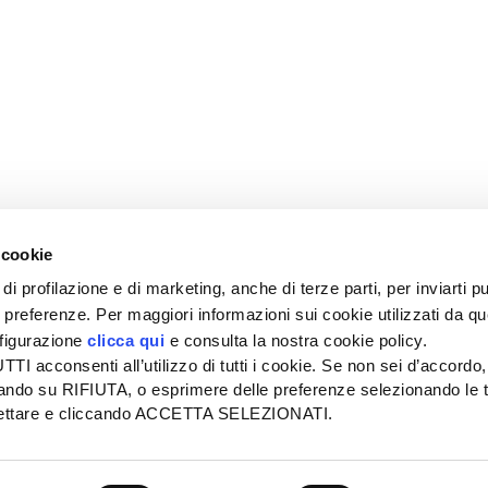
 cookie
di profilazione e di marketing, anche di terze parti, per inviarti pu
ue preferenze. Per maggiori informazioni sui cookie utilizzati da q
nfigurazione
clicca qui
e consulta la nostra cookie policy.
SEDE
PUBBLICITÀ
I acconsenti all’utilizzo di tutti i cookie. Se non sei d’accordo,
Tel + 39.045.8057511
Tel + 39.045.
liccando su RIFIUTA, o esprimere delle preferenze selezionando le t
info@informatoreagrario.it
pubblicita@inf
ccettare e cliccando ACCETTA SELEZIONATI.