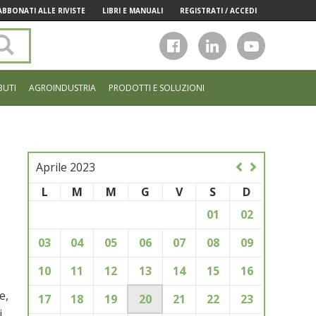
ABBONATI ALLE RIVISTE
LIBRI E MANUALI
REGISTRATI / ACCEDI
Cerca
nel
sito
BUTI
AGROINDUSTRIA
PRODOTTI E SOLUZIONI
Aprile 2023
L
M
M
G
V
S
D
01
02
03
04
05
06
07
08
09
10
11
12
13
14
15
16
e,
17
18
19
20
21
22
23
i