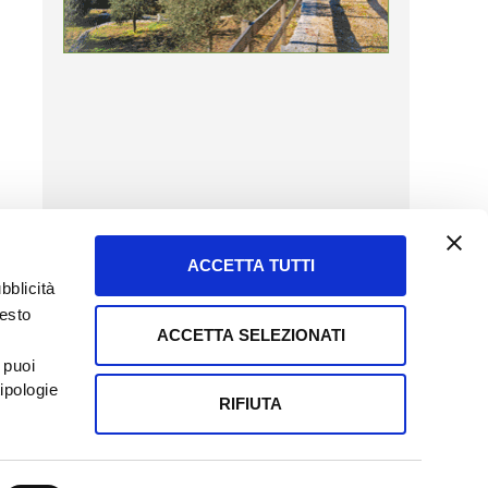
ACCETTA TUTTI
bblicità
uesto
ACCETTA SELEZIONATI
SERVIZIO CLIENTI
 puoi
8057523
Tel + 39.045.8009480
ipologie
ormatoreagrario.it
clienti@informatoreagrario.it
RIFIUTA