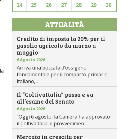
24
25
26
27
28
29
30
ATTUALITÀ
Credito di imposta la 20% per il
gasolio agricolo da marzo a
maggio
6 Agosto 2026
Arriva una boccata d’ossigeno
la
fondamentale per il comparto primario
italiano,...
Il “ColtivaItalia” passa e va
all’esame del Senato
6 Agosto 2026
“Oggi 6 agosto, la Camera ha approvato
il Coltivaitalia, il provvedimen...
Mercato in crescita per