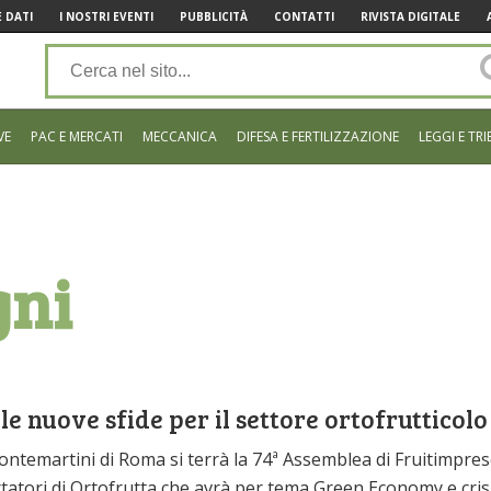
 DATI
I NOSTRI EVENTI
PUBBLICITÀ
CONTATTI
RIVISTA DIGITALE
VE
PAC E MERCATI
MECCANICA
DIFESA E FERTILIZZAZIONE
LEGGI E TRI
gni
e nuove sfide per il settore ortofrutticolo
ontemartini di Roma si terrà la 74ª Assemblea di Fruitimpres
tatori di Ortofrutta che avrà per tema Green Economy e cris