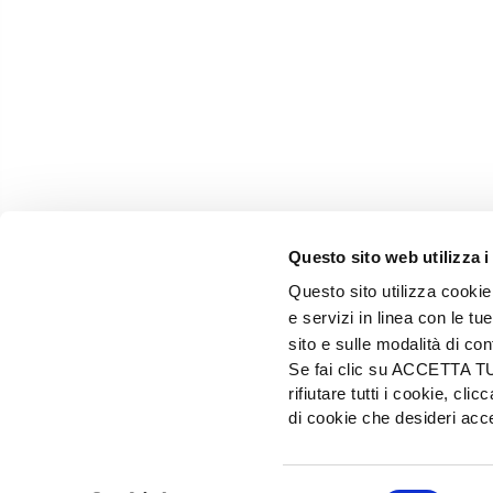
Questo sito web utilizza i
Questo sito utilizza cookie 
e servizi in linea con le t
sito e sulle modalità di co
Se fai clic su ACCETTA TUTT
rifiutare tutti i cookie, c
EDIZIONI L'INFORMATORE AGRARIO Srl
di cookie che desideri a
Via Bencivenga-Biondiani, 16 - 37133 Verona - I