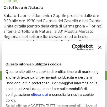
(Torino)
Ortoflora & Natura
Sabato 1 aprile e domenica 2 aprile prossimi dalle ore
9:00 alle ore 19:30 nei Giardini del Castello e nei Giardini
Unità d’Italia (centro della città di Carmagnola – Torino)
si terrà Ortoflora & Natura, la 33ª Mostra Mercato
Regionale del settore florovivaistico ed orticolo,
organizzata dal Comune e dalla Pro Loco di
Carmagnola (Torino). […]
Questo sito web utilizza i cookie
Questo sito utilizza cookie di profilazione e di marketing,
ATTUALITÀ
anche di terze parti, per inviarti pubblicità e servizi in
linea con le tue preferenze. Per maggiori informazioni sui
Mercato in crescita per l’agricoltura 4.0
cookie utilizzati da questo sito e sulle modalità di
5 Agosto 2026
configurazione
clicca qui
e consulta la nostra cookie
Nel 2025, in Italia, l’agricoltura 4.0 è tornata al valore
policy.
record di 2,5 mili...
Se fai clic su ACCETTA TUTTI acconsenti all’utilizzo di