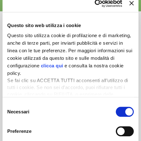
ALTRE NEWS
Questo sito web utilizza i cookie
Questo sito utilizza cookie di profilazione e di marketing,
anche di terze parti, per inviarti pubblicità e servizi in
Newsletter
linea con le tue preferenze. Per maggiori informazioni sui
Scopri un servizio d'informazione di alta qualità. Tagliato sulle tue
cookie utilizzati da questo sito e sulle modalità di
esigenze.
configurazione
clicca qui
e consulta la nostra cookie
policy.
ISCRIVITI
Se fai clic su ACCETTA TUTTI acconsenti all’utilizzo di
tutti i cookie. Se non sei d’accordo, puoi rifiutare tutti i
cookie, cliccando su RIFIUTA, o esprimere delle
preferenze selezionando le tipologie di cookie che
Selezione
desideri accettare e cliccando ACCETTA SELEZIONATI.
Necessari
del
consenso
Preferenze