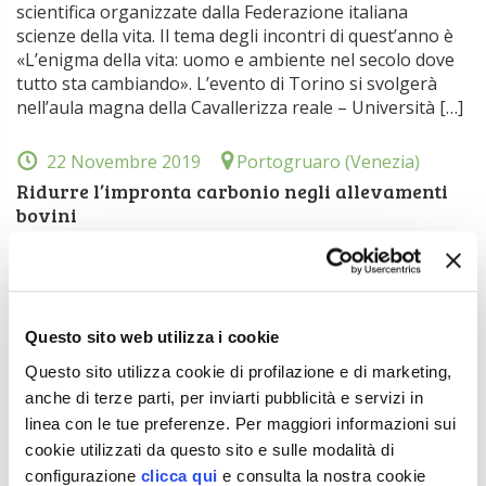
scientifica organizzate dalla Federazione italiana
scienze della vita. Il tema degli incontri di quest’anno è
«L’enigma della vita: uomo e ambiente nel secolo dove
tutto sta cambiando». L’evento di Torino si svolgerà
nell’aula magna della Cavallerizza reale – Università […]
22 Novembre 2019
Portogruaro (Venezia)
Ridurre l’impronta carbonio negli allevamenti
bovini
Unicarve organizza venerdì 22 novembre un open day
sul tema «Riduzione dell’impronta di carbonio negli
allevamenti bovini da carne». L’evento, che vede la
collaborazione con il CREA, si svolgerà presso l’azienda
Questo sito web utilizza i cookie
agricola Nuova Annia, in via Annia, 96 a Lugugnana di
Portogruaro (Venezia) con inizio alle ore 9.
Questo sito utilizza cookie di profilazione e di marketing,
Interverranno: L. Migliorati, S. Carè, C. Montanari, […]
anche di terze parti, per inviarti pubblicità e servizi in
linea con le tue preferenze. Per maggiori informazioni sui
22 Novembre 2019
Firenze
cookie utilizzati da questo sito e sulle modalità di
configurazione
clicca qui
e consulta la nostra cookie
Riflessioni sull’uso del rame