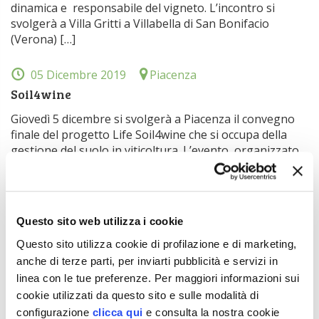
dinamica e responsabile del vigneto. L’incontro si
svolgerà a Villa Gritti a Villabella di San Bonifacio
(Verona) […]
05 Dicembre 2019
Piacenza
Soil4wine
Giovedì 5 dicembre si svolgerà a Piacenza il convegno
finale del progetto Life Soil4wine che si occupa della
gestione del suolo in viticoltura. L’evento, organizzato
dall’Università Cattolica del Sacro Cuore di Piacenza, si
svolgerà nella sala convegni della Residenza Gasparini
in via dell’Anselma, 9 con inizio alle ore 9. I lavori,
introdotti dal coordinatore del […]
Questo sito web utilizza i cookie
Questo sito utilizza cookie di profilazione e di marketing,
05 Dicembre 2019
Firenze
anche di terze parti, per inviarti pubblicità e servizi in
Sostenibilità in agricoltura
linea con le tue preferenze. Per maggiori informazioni sui
L’Accademia dei Georgofili organizza una giornata di
cookie utilizzati da questo sito e sulle modalità di
studio che affronterà il tema della sostenibilità in
configurazione
clicca qui
e consulta la nostra cookie