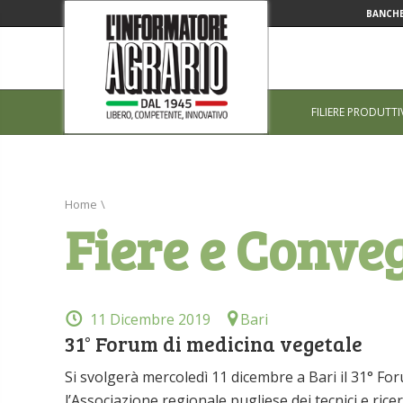
BANCHE
FILIERE PRODUTTI
Home
\
Fiere e Conve
11 Dicembre 2019
Bari
31° Forum di medicina vegetale
Si svolgerà mercoledì 11 dicembre a Bari il 31° Fo
l’Associazione regionale pugliese dei tecnici e ricer