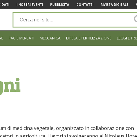
 DATI
I NOSTRI EVENTI
PUBBLICITÀ
CONTATTI
RIVISTA DIGITALE
VE
PAC E MERCATI
MECCANICA
DIFESA E FERTILIZZAZIONE
LEGGI E TRI
gni
rum di medicina vegetale, organizzato in collaborazione con
catori in agricoltura. I lavori si svolgeranno al Nicolaus Hote