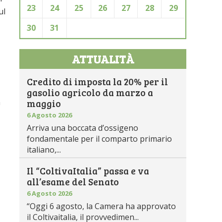
23
24
25
26
27
28
29
ul
30
31
ATTUALITÀ
Credito di imposta la 20% per il
gasolio agricolo da marzo a
n
maggio
6 Agosto 2026
Arriva una boccata d’ossigeno
fondamentale per il comparto primario
italiano,...
Il “ColtivaItalia” passa e va
all’esame del Senato
6 Agosto 2026
“Oggi 6 agosto, la Camera ha approvato
il Coltivaitalia, il provvedimen...