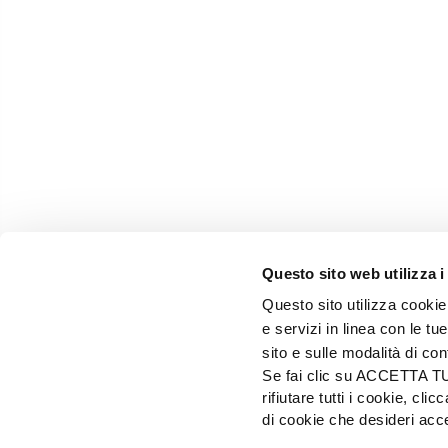
Questo sito web utilizza i
Questo sito utilizza cookie 
e servizi in linea con le t
sito e sulle modalità di co
Se fai clic su ACCETTA TUTT
rifiutare tutti i cookie, c
EDIZIONI L'INFORMATORE AGRARIO Srl
di cookie che desideri a
Via Bencivenga-Biondiani, 16 - 37133 Verona - I