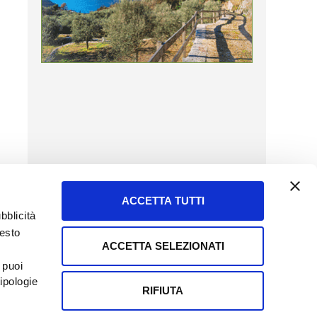
ACCETTA TUTTI
bblicità
uesto
ACCETTA SELEZIONATI
SERVIZIO CLIENTI
 puoi
8057523
Tel + 39.045.8009480
ipologie
ormatoreagrario.it
clienti@informatoreagrario.it
RIFIUTA