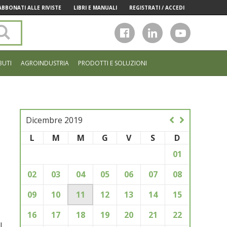
ABBONATI ALLE RIVISTE
LIBRI E MANUALI
REGISTRATI / ACCEDI
Cerca
nel
sito
BUTI
AGROINDUSTRIA
PRODOTTI E SOLUZIONI
Dicembre 2019
L
M
M
G
V
S
D
01
02
03
04
05
06
07
08
09
10
11
12
13
14
15
16
17
18
19
20
21
22
l