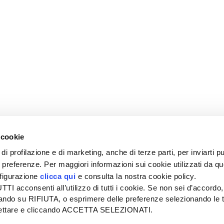
 cookie
di profilazione e di marketing, anche di terze parti, per inviarti pu
ue preferenze. Per maggiori informazioni sui cookie utilizzati da q
nfigurazione
clicca qui
e consulta la nostra cookie policy.
SEDE
PUBBLICITÀ
I acconsenti all’utilizzo di tutti i cookie. Se non sei d’accordo,
Tel + 39.045.8057511
Tel + 39.045.
liccando su RIFIUTA, o esprimere delle preferenze selezionando le t
info@informatoreagrario.it
pubblicita@inf
ccettare e cliccando ACCETTA SELEZIONATI.