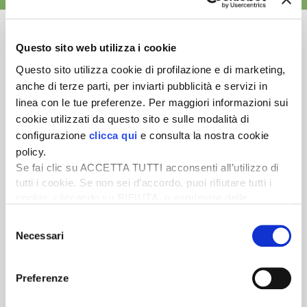
Questo sito web utilizza i cookie
Questo sito utilizza cookie di profilazione e di marketing,
Newsletter
anche di terze parti, per inviarti pubblicità e servizi in
linea con le tue preferenze. Per maggiori informazioni sui
Scopri un servizio d'informazione di alta qualità. Tagliato sulle tue
cookie utilizzati da questo sito e sulle modalità di
esigenze.
configurazione
clicca qui
e consulta la nostra cookie
ISCRIVITI
policy.
Se fai clic su ACCETTA TUTTI acconsenti all’utilizzo di
tutti i cookie. Se non sei d’accordo, puoi rifiutare tutti i
cookie, cliccando su RIFIUTA, o esprimere delle
preferenze selezionando le tipologie di cookie che
Selezione
desideri accettare e cliccando ACCETTA SELEZIONATI.
Necessari
del
consenso
Preferenze